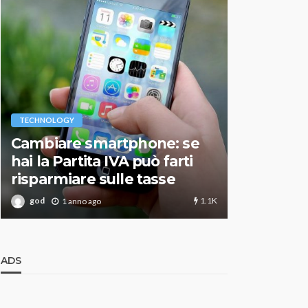
VARIE
TECHNOLOGY
Migliori r
Cambiare smartphone: se
guida agg
hai la Partita IVA può farti
scegliere
risparmiare sulle tasse
perfetto
1.1K
god
god
1 anno ago
1 an
ADS