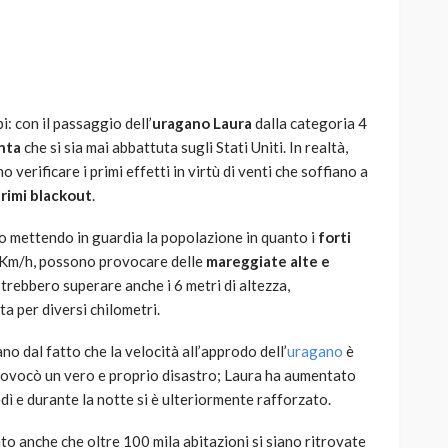
: con il passaggio dell’
uragano Laura
dalla categoria 4
AUTO
SPORT
nta
che si sia mai abbattuta sugli Stati Uniti. In realtà,
MG alle Final 8 di Coppa
 verificare i primi effetti in virtù di venti che soffiano a
Davis: tennis mondiale e
rimi blackout
.
passione per
quale
l’automobilismo
 mettendo in guardia la popolazione in quanto i
forti
o prato
abbracciano la stessa causa
0 Km/h, possono provocare delle
mareggiate alte e
trebbero superare anche i 6 metri di altezza,
784
581
god
9 mesi ago
ta per diversi chilometri.
o dal fatto che la velocità all’approdo dell’
uragano
è
ovocò un vero e proprio disastro; Laura ha aumentato
edì e durante la notte si è ulteriormente rafforzato.
o anche che oltre 100 mila abitazioni si siano ritrovate