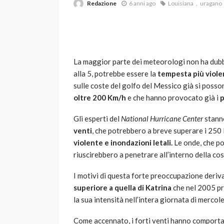
Redazione
6 anni ago
Louisiana
uragano
La maggior parte dei meteorologi non ha dubbi
alla 5, potrebbe essere la
tempesta più viole
sulle coste del golfo del Messico già si possono
oltre 200 Km/h
e che hanno provocato già i
p
VARIE
Robot tagliaerba: 
Gli esperti del
National Hurricane Center
stanno
scegliere per il tu
venti
, che potrebbero a breve superare i 25
violente e inondazioni letali.
Le onde, che po
god
1 anno ago
riuscirebbero a penetrare all’interno della cos
I motivi di questa forte preoccupazione derivan
superiore a quella di Katrina
che nel 2005 pr
la sua intensità nell’intera giornata di mercol
Come accennato, i forti venti hanno comportat