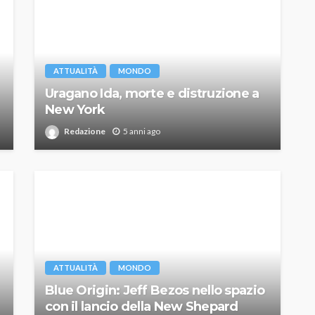
ATTUALITÀ
MONDO
Uragano Ida, morte e distruzione a
New York
Redazione
5 anni ago
ATTUALITÀ
MONDO
Blue Origin: Jeff Bezos nello spazio
con il lancio della New Shepard