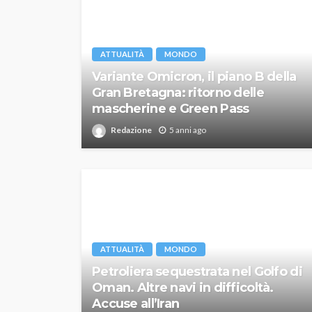
ATTUALITÀ
MONDO
Variante Omicron, il piano B della
Gran Bretagna: ritorno delle
mascherine e Green Pass
Redazione
5 anni ago
ATTUALITÀ
MONDO
Petroliera sequestrata nel Golfo di
Oman. Altre navi in difficoltà.
Accuse all’Iran