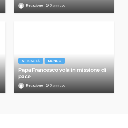
Redazione
5 anni ago
ATTUALITÀ
MONDO
Papa Francesco vola in missione di
pace
Redazione
5 anni ago