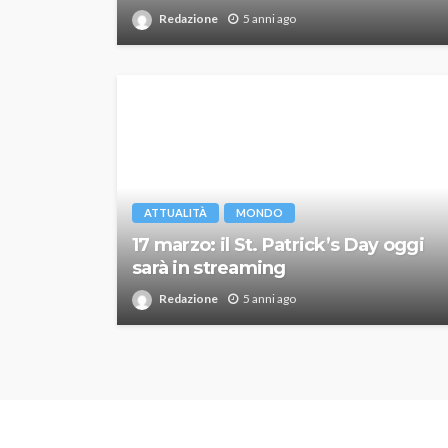
Redazione
5 anni ago
ATTUALITÀ
MONDO
17 marzo: il St. Patrick’s Day oggi
sarà in streaming
Redazione
5 anni ago