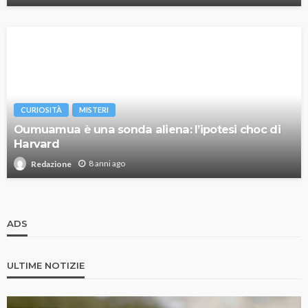
CURIOSITÀ
MISTERI
Oumuamua è una sonda aliena: l’ipotesi choc di
Harvard
8 anni ago
Redazione
ADS
ULTIME NOTIZIE