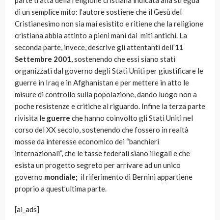
parte tratta della religione cristiana indicata alla stregua
di un semplice mito: l’autore sostiene che il Gesù del
Cristianesimo non sia mai esistito e ritiene che la religione
cristiana abbia attinto a pieni mani dai miti antichi. La
seconda parte, invece, descrive gli attentanti dell’
11
Settembre 2001,
sostenendo che essi siano stati
organizzati dal governo degli Stati Uniti per giustificare le
guerre in Iraq e in Afghanistan e per mettere in atto le
misure di controllo sulla popolazione, dando luogo non a
poche resistenze e critiche al riguardo. Infine la terza parte
rivisita le
guerre
che hanno coinvolto gli Stati Uniti nel
corso del XX secolo, sostenendo che fossero in realtà
mosse da interesse economico dei “banchieri
internazionali”, che le tasse federali siano illegali e che
esista un progetto segreto per arrivare ad un unico
governo
mondiale;
il riferimento di Bernini appartiene
proprio a quest’ultima parte.
[ai_ads]