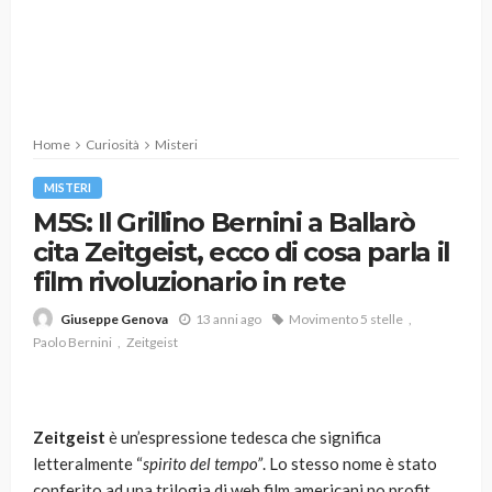
Home
Curiosità
Misteri
MISTERI
M5S: Il Grillino Bernini a Ballarò
cita Zeitgeist, ecco di cosa parla il
film rivoluzionario in rete
13 anni ago
Movimento 5 stelle
Giuseppe Genova
Paolo Bernini
Zeitgeist
Zeitgeist
è un’espressione tedesca che significa
letteralmente “
spirito del tempo”
. Lo stesso nome è stato
conferito ad una trilogia di web film americani no profit,