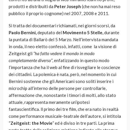
prodotti e distribuiti da
Peter Joseph
(che non ha mai reso
pubblico il proprio cognome) nel 2007, 2008 e 2011.
Si tratta dei documentari richiamati, nei giorni scorsi, da
Paolo Bernini,
deputato del
Movimento 5 Stelle,
durante
la puntata di Ballarò del 5 Marzo. Nell’intervista mandata
in onda, il neo eletto confessò, infatti, come la visione di
Zeitgeist gli
“ha fatto vedere il mondo in modo
completamente diverso
“, enfatizzando in questo modo
l’importanza che ha il web al fine di risvegliare le coscienze
dei cittadini. La polemica è nata, però, nel momento in cui
Bernini sostenne che gli Americani sono soliti inserire i
microchip all’interno delle persone per controllarle,
affermazione che, nonostante i timori di molti, allo stato
attuale, rappresenta meramente un’ipotesi
fantascientifica. ll primo dei tre film, che era nato in realtà
come performance musicale-teatrale dell’autore, si intitola
“
Zeitgeist: the Movie
” ed è diviso in tre parti. La prima