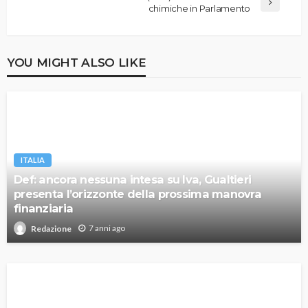
chimiche in Parlamento
YOU MIGHT ALSO LIKE
ITALIA
Def: ancora nessuna intesa su Iva, Gualtieri
presenta l’orizzonte della prossima manovra
finanziaria
7 anni ago
Redazione