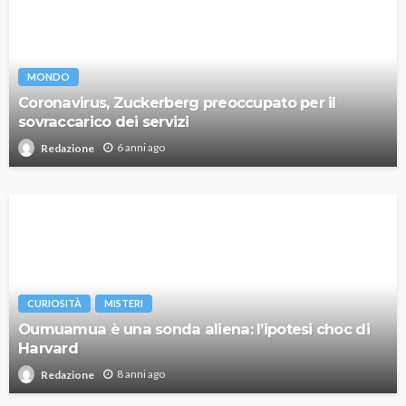
MONDO
Coronavirus, Zuckerberg preoccupato per il
sovraccarico dei servizi
6 anni ago
Redazione
CURIOSITÀ
MISTERI
Oumuamua è una sonda aliena: l’ipotesi choc di
Harvard
8 anni ago
Redazione