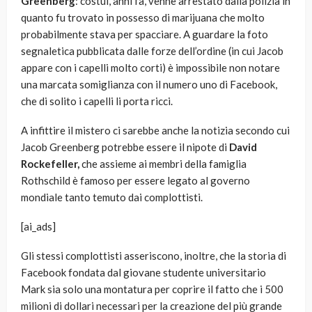
Greenberg
: costui, anni fa, venne arrestato dalla polizia in
quanto fu trovato in possesso di marijuana che molto
probabilmente stava per spacciare. A guardare la foto
segnaletica pubblicata dalle forze dell’ordine (in cui Jacob
appare con i capelli molto corti) è impossibile non notare
una marcata somiglianza con il numero uno di Facebook,
che di solito i capelli li porta ricci.
A infittire il mistero ci sarebbe anche la notizia secondo cui
Jacob Greenberg potrebbe essere il nipote di
David
Rockefeller,
che assieme ai membri della famiglia
Rothschild è famoso per essere legato al governo
mondiale tanto temuto dai complottisti.
[ai_ads]
Gli stessi complottisti asseriscono, inoltre, che la storia di
Facebook fondata dal giovane studente universitario
Mark sia solo una montatura per coprire il fatto che i 500
milioni di dollari necessari per la creazione del più grande