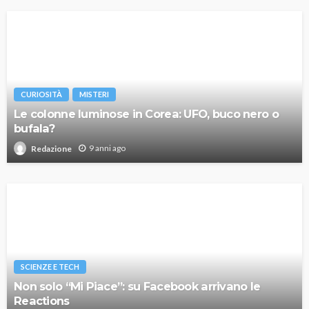
CURIOSITÀ
MISTERI
Le colonne luminose in Corea: UFO, buco nero o
bufala?
9 anni ago
Redazione
SCIENZE E TECH
Non solo “Mi Piace”: su Facebook arrivano le
Reactions