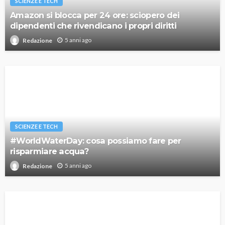
SCIENZE E TECH
Amazon si blocca per 24 ore: sciopero dei
dipendenti che rivendicano i propri diritti
5 anni ago
Redazione
SCIENZE E TECH
#WorldWaterDay: cosa possiamo fare per
risparmiare acqua?
5 anni ago
Redazione