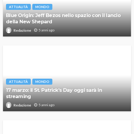
ATTUALITÀ
MONDO
Blue Origin: Jeff Bezos nello spazio con il lancio
della New Shepard
5 anni ago
Redazione
ATTUALITÀ
MONDO
17 marzo: il St. Patrick’s Day oggi sarà in
streaming
5 anni ago
Redazione