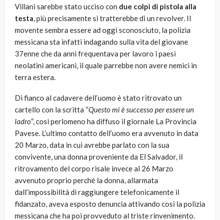
Villani sarebbe stato ucciso con
due colpi di pistola alla
testa
, più precisamente si tratterebbe di un revolver. Il
movente sembra essere ad oggi sconosciuto, la polizia
messicana sta infatti indagando sulla vita del giovane
37enne che da anni frequentava per lavoro i paesi
neolatini americani, il quale parrebbe non avere nemici in
terra estera.
Di fianco al cadavere dell’uomo è stato ritrovato un
cartello con la scritta “
Questo mi è successo per essere un
ladro
“, così perlomeno ha diffuso il giornale La Provincia
Pavese. L’ultimo contatto dell’uomo era avvenuto in data
20 Marzo, data in cui avrebbe parlato con la sua
convivente, una donna proveniente da El Salvador, il
ritrovamento del corpo risale invece al 26 Marzo
avvenuto proprio perché la donna, allarmata
dall’impossibilità di raggiungere telefonicamente il
fidanzato, aveva esposto denuncia attivando cosi la polizia
messicana che ha poi provveduto al triste rinvenimento.