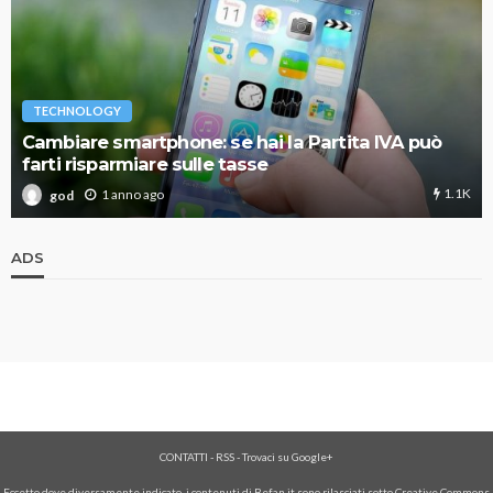
TECHNOLOGY
Cambiare smartphone: se hai la Partita IVA può
farti risparmiare sulle tasse
1.1K
1 anno ago
god
ADS
CONTATTI
-
RSS
-
Trovaci su Google+
Eccetto dove diversamente indicato, i contenuti di Befan.it sono rilasciati sotto Creative Commons