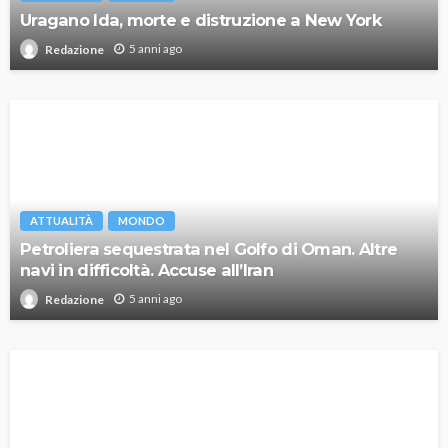
Uragano Ida, morte e distruzione a New York
5 anni ago
Redazione
ATTUALITÀ
MONDO
Petroliera sequestrata nel Golfo di Oman. Altre
navi in difficoltà. Accuse all’Iran
5 anni ago
Redazione