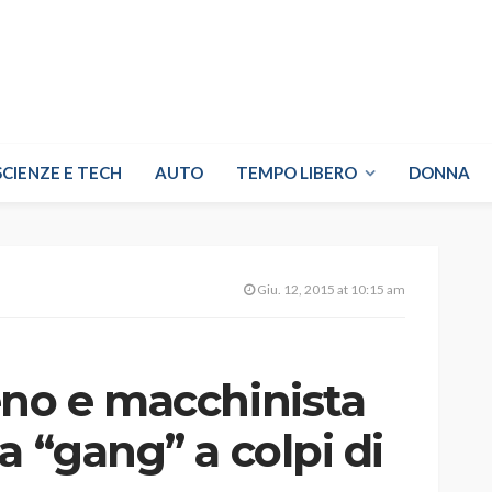
SCIENZE E TECH
AUTO
TEMPO LIBERO
DONNA
Giu. 12, 2015 at 10:15 am
eno e macchinista
a “gang” a colpi di