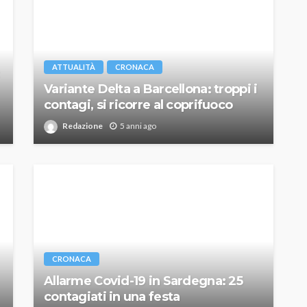
ATTUALITÀ
CRONACA
Variante Delta a Barcellona: troppi i
contagi, si ricorre al coprifuoco
Redazione
5 anni ago
CRONACA
Allarme Covid-19 in Sardegna: 25
contagiati in una festa