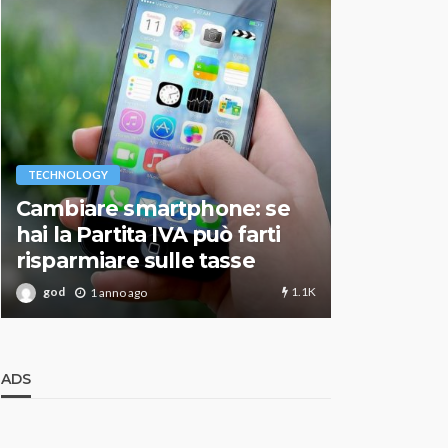
VARIE
TECHNOLOGY
Migliori r
Cambiare smartphone: se
guida agg
hai la Partita IVA può farti
scegliere
risparmiare sulle tasse
perfetto
1.1K
god
god
1 anno ago
1 an
ADS