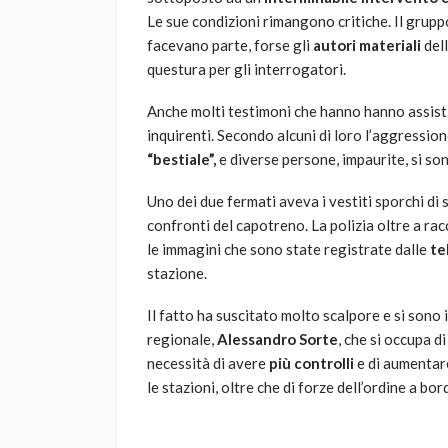
Le sue condizioni rimangono critiche. Il grup
facevano parte, forse gli
autori materiali
dell
questura per gli interrogatori.
Anche molti testimoni che hanno hanno assisti
inquirenti. Secondo alcuni di loro l’aggressio
“bestiale”,
e diverse persone, impaurite, si son
Uno dei due fermati aveva i vestiti sporchi di
confronti del capotreno. La polizia oltre a ra
le immagini che sono state registrate dalle
te
stazione.
Il fatto ha suscitato molto scalpore e si son
regionale,
Alessandro Sorte
, che si occupa d
necessità di avere
più controlli
e di aumentare 
le stazioni, oltre che di forze dell’ordine a bor