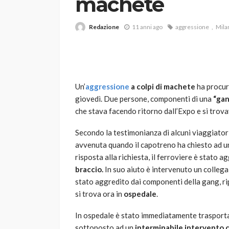
machete
Redazione
11 anni ago
aggressione
Mila
Un’
aggressione
a colpi di machete
ha procur
giovedì. Due persone, componenti di una
“gan
VARIE
che stava facendo ritorno dall’Expo e si trov
Robot tagliaerba: 
scegliere per il tu
Secondo la testimonianza di alcuni viaggiatori
avvenuta quando il capotreno ha chiesto ad un
god
1 anno ago
risposta alla richiesta, il ferroviere è stato 
braccio.
In suo aiuto è intervenuto un collega,
stato aggredito dai componenti della gang, ri
si trova ora in
ospedale
.
In ospedale è stato immediatamente trasportat
sottoposto ad un
interminabile intervento 