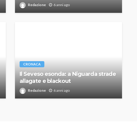
Redazione
6 anni ago
CRONACA
Il Seveso esonda: a Niguarda strade
allagate e blackout
Redazione
6 anni ago