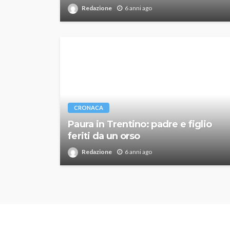
Redazione
6 anni ago
CRONACA
Paura in Trentino: padre e figlio
feriti da un orso
Redazione
6 anni ago