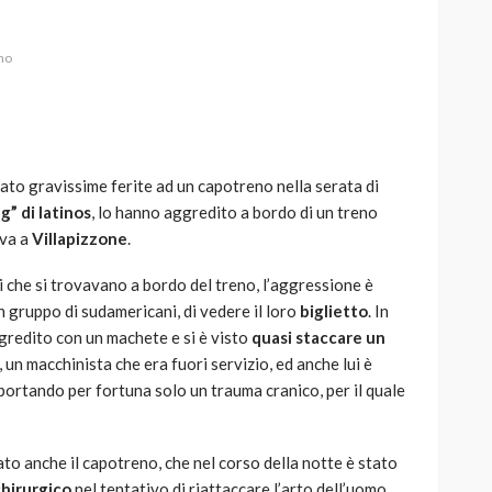
no
AUTO
SPORT
MG alle Final 8 di Coppa
ato gravissime ferite ad un capotreno nella serata di
Davis: tennis mondiale e
g” di latinos
, lo hanno aggredito a bordo di un treno
passione per
ava a
Villapizzone
.
quale
l’automobilismo
o prato
abbracciano la stessa causa
 che si trovavano a bordo del treno, l’aggressione è
 gruppo di sudamericani, di vedere il loro
biglietto
. In
784
580
god
9 mesi ago
aggredito con un machete e si è visto
quasi staccare un
 un macchinista che era fuori servizio, ed anche lui è
portando per fortuna solo un trauma cranico, per il quale
o anche il capotreno, che nel corso della notte è stato
chirurgico
nel tentativo di riattaccare l’arto dell’uomo.