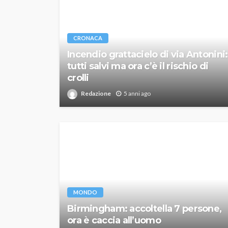
CRONACA
Incendio grattacielo di via Antonini:
tutti salvi ma ora c’è il rischio di
crolli
Redazione
5 anni ago
MONDO
Birmingham: accoltella 7 persone,
ora è caccia all’uomo