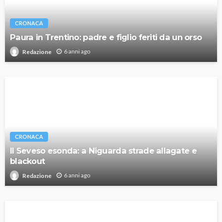
CRONACA
Paura in Trentino: padre e figlio feriti da un orso
6 anni ago
Redazione
CRONACA
Il Seveso esonda: a Niguarda strade allagate e
blackout
6 anni ago
Redazione