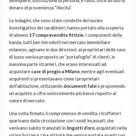
delinquere, sostituzione di persona, e falso, oltre all’uso di
denaro di provenienza “illecita”.
Le indagini, che sono state condotte del nucleo
investigativo dei carabinieri, hanno portato alla scoperta
di almeno
17 compravendite fittizie.
I componenti della
banda, tutti ben introdotti nel mercato immobiliare
milanese, agivano in due direzioni: ai proprietari delle case
di lusso veniva proposto un “portafoglio” di clienti, in
massima parte stranieri, che erano interessati ad
acquistare
case di pregio a Milano
, mentre agli eventuali
acquirenti si presentavano come i proprietari
dell’abitazione, utilizzando
documenti falsi
e proponendo
un acquisto a cifre notevolmente più basse rispetto al
valore di mercato.
Una volta firmato il compromesso di vendita, i truffatori
sparivano dalla circolazione con i soldi incassati, che
venivano subito tramutati in
lingotti d’oro
, acquistati nella
vicina Svizzera. Una attività che veniva portata avanti con