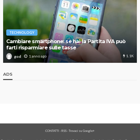
TECHNOLOGY
Cambiare smartphone: se hai la Partita IVA può
farti risparmiare sulle tasse
1.1K
1 anno ago
god
ADS
CONTATTI
-
RSS
-
Trovaci su Google+