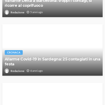
Variante Delta a Barcellona: troppi i contagi, si
ricorre al coprifuoco
5 anni ago
Redazione
CRONACA
Allarme Covid-19 in Sardegna: 25 contagiati in una
festa
6 anni ago
Redazione