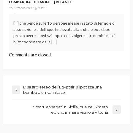
LOMBARDIA E PIEMONTE | BEFAN.IT
19 Ottobre 2017 @ 11:27
[…] che pende sulle 15 persone messe in stato di fermo è di
associazione a delinque finalizzata alla truffa e potrebbe
presto avere nuovi sviluppi e coinvolgere altri nomi: il maxi-
blitz coordinato dalla […]
Comments are closed.
Disastro aereo dell’Egyptair: si ipotizza una
bomba o un kamikaze
3 morti annegati in Sicilia, due nel Simeto
ed uno in mare vicino a Vittoria