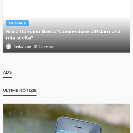
CRONACA
Silvia Romano libera: “Conversione all’Islam una
mia scelta”
6 anni ago
Redazione
ADS
ULTIME NOTIZIE