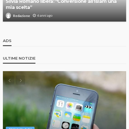
Silvia Romano libera: “Conversione all’Islam una
mia scelta”
6 anni ago
Redazione
ADS
ULTIME NOTIZIE