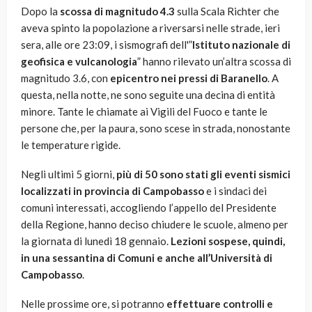
Dopo la
scossa di magnitudo 4.3
sulla Scala Richter che
aveva spinto la popolazione a riversarsi nelle strade, ieri
sera, alle ore 23:09, i sismografi dell'”
Istituto nazionale di
geofisica e vulcanologia
” hanno rilevato un’altra scossa di
magnitudo 3.6, con
epicentro nei pressi di Baranello
. A
questa, nella notte, ne sono seguite una decina di entità
minore. Tante le chiamate ai Vigili del Fuoco e tante le
persone che, per la paura, sono scese in strada, nonostante
le temperature rigide.
Negli ultimi 5 giorni,
più di 50 sono stati gli eventi sismici
localizzati in provincia di Campobasso
e i sindaci dei
comuni interessati, accogliendo l’appello del Presidente
della Regione, hanno deciso chiudere le scuole, almeno per
la giornata di lunedì 18 gennaio.
Lezioni sospese, quindi,
in una sessantina di Comuni e anche all’Università di
Campobasso
.
Nelle prossime ore, si potranno
effettuare controlli e