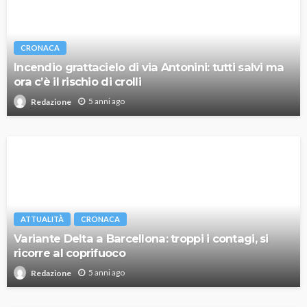
CRONACA
Incendio grattacielo di via Antonini: tutti salvi ma
ora c’è il rischio di crolli
5 anni ago
Redazione
ATTUALITÀ
CRONACA
Variante Delta a Barcellona: troppi i contagi, si
ricorre al coprifuoco
5 anni ago
Redazione