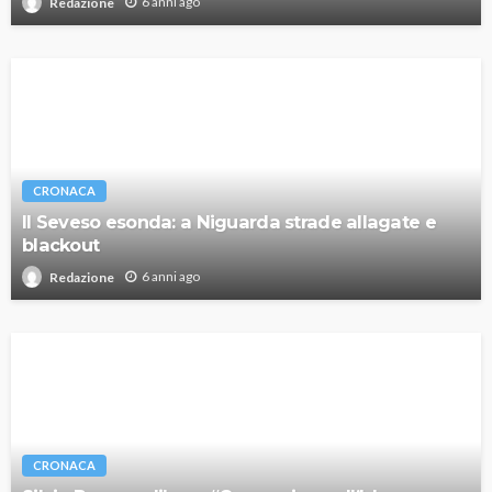
6 anni ago
Redazione
CRONACA
Il Seveso esonda: a Niguarda strade allagate e
blackout
6 anni ago
Redazione
CRONACA