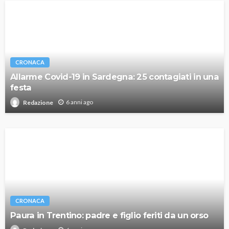
CRONACA
Allarme Covid-19 in Sardegna: 25 contagiati in una
festa
6 anni ago
Redazione
CRONACA
Paura in Trentino: padre e figlio feriti da un orso