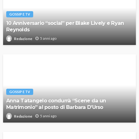
GOSSIP E TV
10 Anniversario “social” per Blake Lively e Ryan
Reynolds
5 anni ago
Redazione
GOSSIP E TV
Anna Tatangelo condurrà “Scene da un
Matrimonio” al posto di Barbara D’Urso
5 anni ago
Redazione