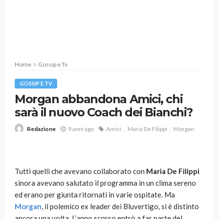
Home
Gossip e Tv
GOSSIP E TV
Morgan abbandona Amici, chi
sarà il nuovo Coach dei Bianchi?
9 anni ago
Amici
Maria De Filippi
Morgan
Redazione
Tutti quelli che avevano collaborato con
Maria De Filippi
sinora avevano salutato il programma in un clima sereno
ed erano per giunta ritornati in varie ospitate. Ma
Morgan
, il polemico ex leader dei Bluvertigo, si è distinto
ancora una volta. L’anno scorso entrò a far parte del