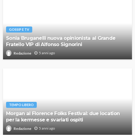
GOSSIP E TV
Sonia Bruganelli nuova opinionista al Grande
Fratello VIP di Alfonso Signorini
5 anni ago
Redazione
TEMPO LIBERO
Morgan al Florence Folks Festival: due location
per la kermesse e svariati ospiti
5 anni ago
Redazione