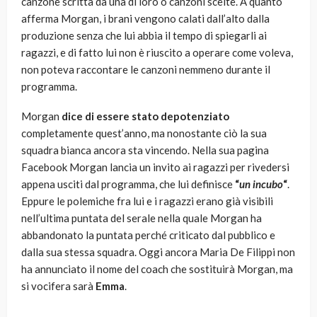
canzone scritta da una di loro o canzoni scelte. A quanto
afferma Morgan, i brani vengono calati dall’alto dalla
produzione senza che lui abbia il tempo di spiegarli ai
ragazzi, e di fatto lui non è riuscito a operare come voleva,
non poteva raccontare le canzoni nemmeno durante il
programma.
Morgan
dice di essere stato
depotenziato
completamente quest’anno, ma nonostante ciò la sua
squadra bianca ancora sta vincendo. Nella sua pagina
Facebook Morgan lancia un invito ai ragazzi per rivedersi
appena usciti dal programma, che lui definisce
“
un incubo
“
.
Eppure le polemiche fra lui e i ragazzi erano già visibili
nell’ultima puntata del serale nella quale Morgan ha
abbandonato la puntata perché criticato dal pubblico e
dalla sua stessa squadra. Oggi ancora Maria De Filippi non
ha annunciato il nome del coach che sostituirà Morgan, ma
si vocifera sarà
Emma
.