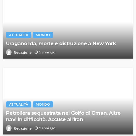
ATTUALITÀ
MONDO
Uragano Ida, morte e distruzione a New York
5 anni ago
Redazione
ATTUALITÀ
MONDO
Petroliera sequestrata nel Golfo di Oman. Altre
navi in difficoltà. Accuse all’Iran
5 anni ago
Redazione