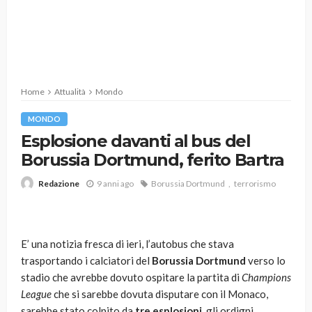
Home
Attualità
Mondo
MONDO
Esplosione davanti al bus del
Borussia Dortmund, ferito Bartra
9 anni ago
Borussia Dortmund
terrorismo
Redazione
E’ una notizia fresca di ieri, l’autobus che stava
trasportando i calciatori del
Borussia Dortmund
verso lo
stadio che avrebbe dovuto ospitare la partita di
Champions
League
che si sarebbe dovuta disputare con il Monaco,
sarebbe stato colpito da
tre esplosioni
, gli ordigni