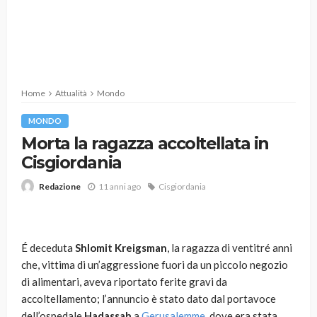
Home
Attualità
Mondo
MONDO
Morta la ragazza accoltellata in
Cisgiordania
11 anni ago
Cisgiordania
Redazione
É deceduta
Shlomit Kreigsman
, la ragazza di ventitré anni
che, vittima di un’aggressione fuori da un piccolo negozio
di alimentari, aveva riportato ferite gravi da
accoltellamento; l’annuncio è stato dato dal portavoce
dell’ospedale
Hadassah
a
Gerusalemme
, dove era stata