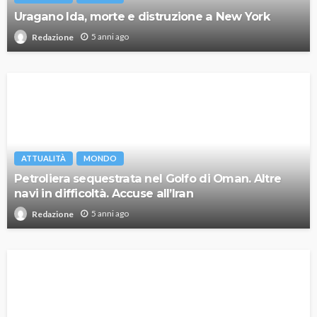
Uragano Ida, morte e distruzione a New York
5 anni ago
Redazione
ATTUALITÀ
MONDO
Petroliera sequestrata nel Golfo di Oman. Altre
navi in difficoltà. Accuse all’Iran
5 anni ago
Redazione