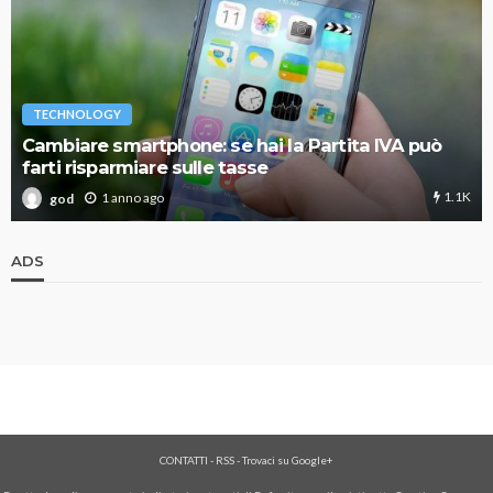
TECHNOLOGY
Cambiare smartphone: se hai la Partita IVA può
farti risparmiare sulle tasse
1.1K
1 anno ago
god
ADS
CONTATTI
-
RSS
-
Trovaci su Google+