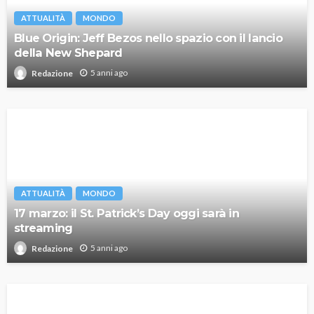
ATTUALITÀ
MONDO
Blue Origin: Jeff Bezos nello spazio con il lancio
della New Shepard
5 anni ago
Redazione
ATTUALITÀ
MONDO
17 marzo: il St. Patrick’s Day oggi sarà in
streaming
5 anni ago
Redazione