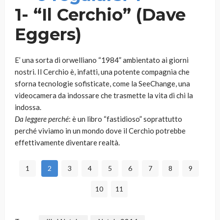
1- “Il Cerchio” (Dave
Eggers)
E’ una sorta di orwelliano “1984” ambientato ai giorni
nostri. Il Cerchio è, infatti, una potente compagnia che
sforna tecnologie sofisticate, come la SeeChange, una
videocamera da indossare che trasmette la vita di chi la
indossa.
Da leggere perché
: è un libro “fastidioso” soprattutto
perché viviamo in un mondo dove il Cerchio potrebbe
effettivamente diventare realtà.
1
2
3
4
5
6
7
8
9
10
11