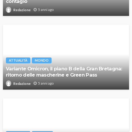
contagio
5 anni ago
Redazione
ATTUALITÀ
MONDO
Variante Omicron, il piano B della Gran Bretagna:
ritorno delle mascherine e Green Pass
5 anni ago
Redazione