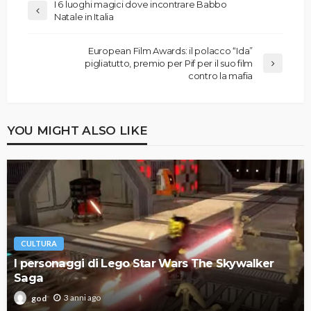
I 6 luoghi magici dove incontrare Babbo
Natale in Italia
European Film Awards: il polacco “Ida”
pigliatutto, premio per Pif per il suo film
contro la mafia
YOU MIGHT ALSO LIKE
CULTURA
I personaggi di Lego Star Wars The Skywalker
Saga
3 anni ago
god