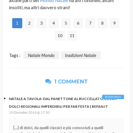
alcune parti del
Mondo Natale
ha altri sinonimi, alcuni
insoliti, ma altri davvero strani!
1
2
3
4
5
6
7
8
9
10
11
Tags :
Natale Mondo
tradizioni Natale
1 COMMENT
RISPONDI
NATALE A TAVOLA: DAL PANETTONE AL BUCCELLATO, ECCO I
DOLCI REGIONALI IMPERDIBILI PER FAR FESTA | BEFAN.IT
19 Dicembre 2014 @ 17:50
[…] di dolci, da quelli classici e più conosciuti a quelli