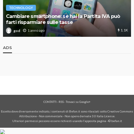
TECHNOLOGY
Cambiare smartphone: se hai la Partita IVA può
farti risparmiare sulle tasse
1.1K
1 anno ago
god
ADS
CONTATTI
-
RSS
-
Trovaci su Google+
Eccetto dove diversamente indicato, i contenuti di Befan.it sono rilasciati sotto Creative Commons
Attribuzione - Non commerciale - Non opere derivate 3.0 Italia License.
Ulteriori permessi possono essere richiesti usando l'
apposita pagina
- © befan.it