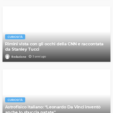
CURIOSITÀ
Rimini vista con gli occhi della CNN e raccontata
da Stanley Tucci
5 anni ago
Redazione
CURIOSITÀ
Astrofisico italiano: “Leonardo Da Vinci inventò
anche lo sbuccia patate”