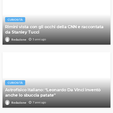
CURIOSITÀ
Rimini vista con gli occhi della CNN e raccontata
da Stanley Tucci
5 anni ago
Redazione
CURIOSITÀ
Astrofisico italiano: “Leonardo Da Vinci inventò
anche lo sbuccia patate”
7 anni ago
Redazione