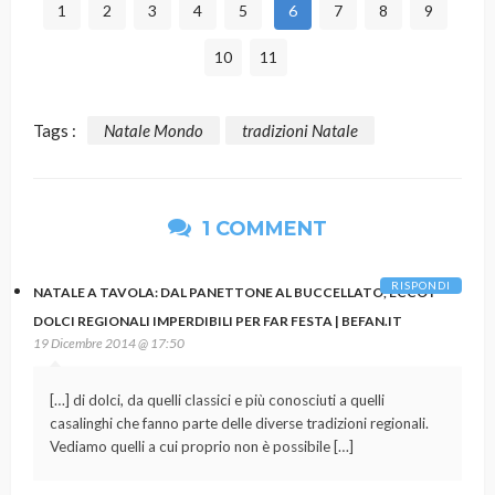
1
2
3
4
5
6
7
8
9
10
11
Tags :
Natale Mondo
tradizioni Natale
1 COMMENT
RISPONDI
NATALE A TAVOLA: DAL PANETTONE AL BUCCELLATO, ECCO I
DOLCI REGIONALI IMPERDIBILI PER FAR FESTA | BEFAN.IT
19 Dicembre 2014 @ 17:50
[…] di dolci, da quelli classici e più conosciuti a quelli
casalinghi che fanno parte delle diverse tradizioni regionali.
Vediamo quelli a cui proprio non è possibile […]