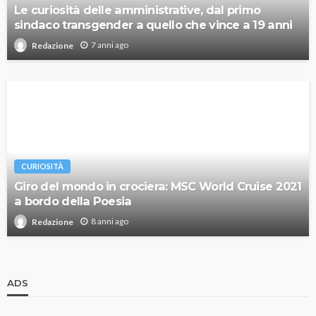
Le curiosità delle amministrative, dal primo
sindaco transgender a quello che vince a 19 anni
7 anni ago
Redazione
CURIOSITÀ
Giro del mondo in crociera: MSC World Cruise 2021
a bordo della Poesia
8 anni ago
Redazione
ADS