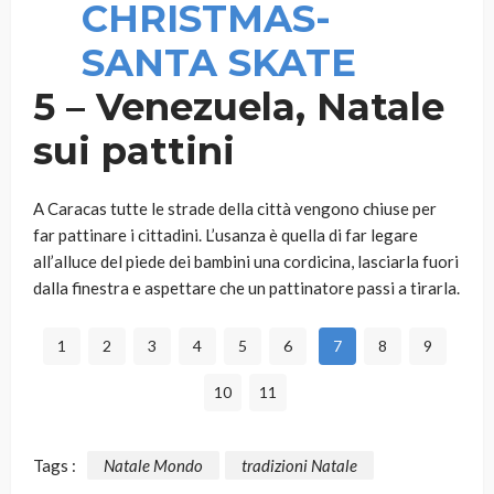
5 – Venezuela, Natale
sui pattini
A Caracas tutte le strade della città vengono chiuse per
far pattinare i cittadini. L’usanza è quella di far legare
all’alluce del piede dei bambini una cordicina, lasciarla fuori
dalla finestra e aspettare che un pattinatore passi a tirarla.
1
2
3
4
5
6
7
8
9
10
11
Tags :
Natale Mondo
tradizioni Natale