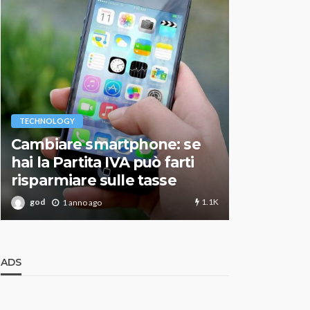
VARIE
TECHNOLOGY
Migliori r
Cambiare smartphone: se
guida agg
hai la Partita IVA può farti
scegliere
risparmiare sulle tasse
perfetto
1.1K
god
god
1 anno ago
1 an
ADS