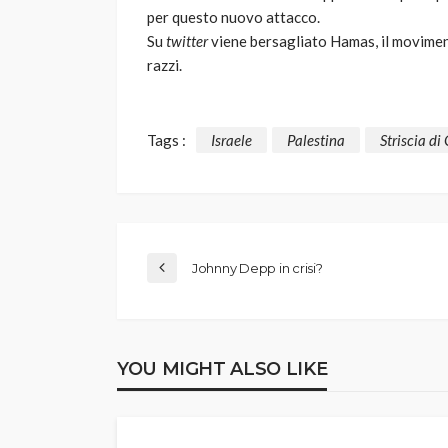
per questo nuovo attacco.
Su
twitter
viene bersagliato Hamas, il moviment
razzi.
Tags :
Israele
Palestina
Striscia di
Johnny Depp in crisi?
YOU MIGHT ALSO LIKE