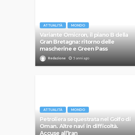
ATTUALITÀ
MONDO
Variante Omicron, il piano B della
Gran Bretagna: ritorno delle
mascherine e Green Pass
Redazione
5 anni ago
ATTUALITÀ
MONDO
Petroliera sequestrata nel Golfo di
Oman. Altre navi in difficoltà.
Accuse all’Iran