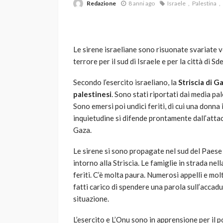
Redazione
8 anni ago
Israele
Palestina
Le sirene israeliane sono risuonate svariate v
terrore per il sud di Israele e per la città di Sd
Secondo l’esercito israeliano, la
Striscia di
Ga
palestinesi
. Sono stati riportati dai media pa
VARIE
Sono emersi poi undici feriti, di cui una donna 
Robot tagliaerba: 
inquietudine si difende prontamente dall’atta
scegliere per il tu
Gaza.
god
1 anno ago
Le sirene si sono propagate nel sud del Paese s
intorno alla Striscia. Le famiglie in strada nel
feriti. C’è molta paura. Numerosi appelli e mo
fatti carico di spendere una parola sull’accadu
situazione.
L’esercito e L’Onu sono in apprensione per il