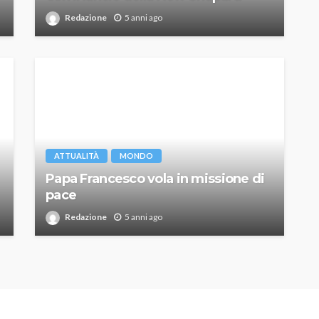
Redazione
5 anni ago
ATTUALITÀ
MONDO
Papa Francesco vola in missione di
pace
Redazione
5 anni ago