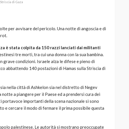
Striscia di Gaza
olte per avvisare del pericolo. Una notte di angoscia e di
erot.
AUTO
SPORT
MG alle Final 8 di Coppa
za è stata colpita da 150 razzi lanciati dai militanti
Davis: tennis mondiale e
lestinesi tre morti, tra cui una donna con la sua bambina.
passione per
in grave condizioni. Israele alza le difese e pieno di
quale
l’automobilismo
cco abbattendo 140 postazioni di Hamas sulla Striscia di
o prato
abbracciano la stessa causa
786
583
god
9 mesi ago
ia nella città di Ashkelon sia nel distretto di Negev
la notte a piangere per il Paese ed a prendersi cura dei
lti portavoce importanti della scena nazionale si sono
to e cercare il modo di fermare il prima possibile questa
 popolo palestinese. Le autorità si mostrano preoccupate