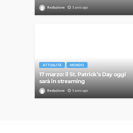
Redazione
5 anni ago
ATTUALITÀ
MONDO
17 marzo: il St. Patrick’s Day oggi
sarà in streaming
Redazione
5 anni ago