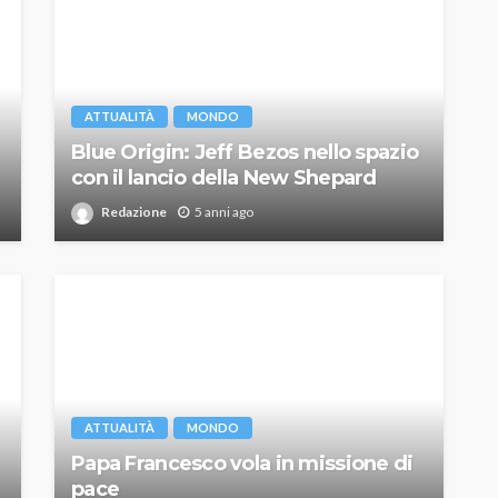
ATTUALITÀ
MONDO
Blue Origin: Jeff Bezos nello spazio
con il lancio della New Shepard
Redazione
5 anni ago
ATTUALITÀ
MONDO
Papa Francesco vola in missione di
pace