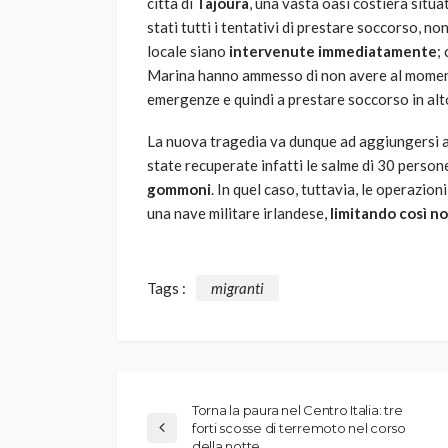
città di
Tajoura
, una vasta oasi costiera situat
stati tutti i tentativi di prestare soccorso,
locale siano
intervenute immediatamente
;
Marina hanno ammesso di non avere al momen
emergenze e quindi a prestare soccorso in alt
La nuova tragedia va dunque ad aggiungersi a 
state recuperate infatti le salme di 30 person
gommoni
. In quel caso, tuttavia, le operazio
una nave militare irlandese,
limitando così 
Tags :
migranti
Torna la paura nel Centro Italia: tre
forti scosse di terremoto nel corso
della notte