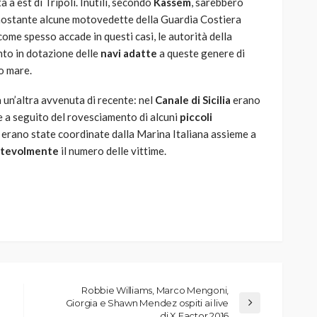
a a est di Tripoli. Inutili, secondo
Kassem
, sarebbero
 nonostante alcune motovedette della Guardia Costiera
 come spesso accade in questi casi, le autorità della
to in dotazione delle
navi adatte
a queste genere di
o mare.
un’altra avvenuta di recente: nel
Canale di Sicilia
erano
e a seguito del rovesciamento di alcuni
piccoli
ni erano state coordinate dalla Marina Italiana assieme a
notevolmente
il numero delle vittime.
Robbie Williams, Marco Mengoni,
Giorgia e Shawn Mendez ospiti ai live
di X Factor 2016