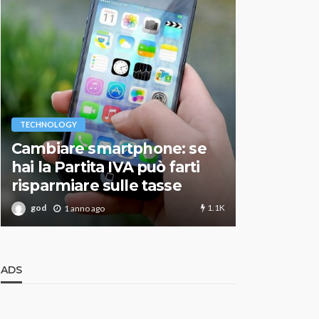
VARIE
TECHNOLOGY
Migliori r
Cambiare smartphone: se
guida agg
hai la Partita IVA può farti
scegliere
risparmiare sulle tasse
perfetto
1.1K
god
god
1 anno ago
1 an
ADS