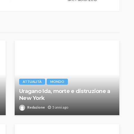
ATTUALITÀ
MONDO
Uragano Ida, morte e distruzione a
New York
Redazione
5 anni ago