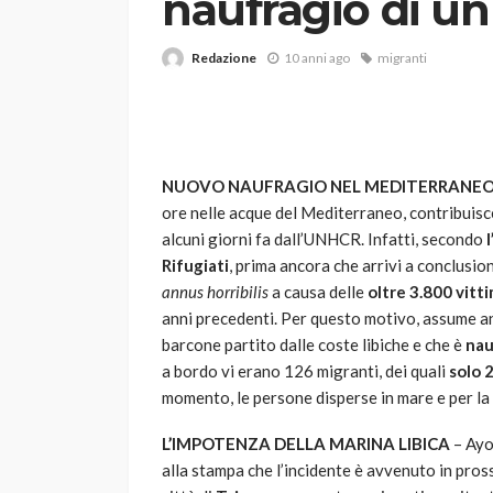
naufragio di u
Redazione
10 anni ago
migranti
NUOVO NAUFRAGIO NEL MEDITERRANE
ore nelle acque del Mediterraneo, contribuisce
VARIE
alcuni giorni fa dall’UNHCR. Infatti, secondo
l
Robot tagliaerba: 
Rifugiati
, prima ancora che arrivi a conclusio
scegliere per il tu
annus horribilis
a causa delle
oltre 3.800 vitt
anni precedenti. Per questo motivo, assume 
god
1 anno ago
barcone partito dalle coste libiche e che è
nau
a bordo vi erano 126 migranti, dei quali
solo 
momento, le persone disperse in mare e per la 
L’IMPOTENZA DELLA MARINA LIBICA
– Ayo
alla stampa che l’incidente è avvenuto in pros