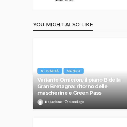
YOU MIGHT ALSO LIKE
ATTUALITÀ
MONDO
Variante Omicron, il piano B della
Gran Bretagna: ritorno delle
mascherine e Green Pass
Redazione
5 anni ago