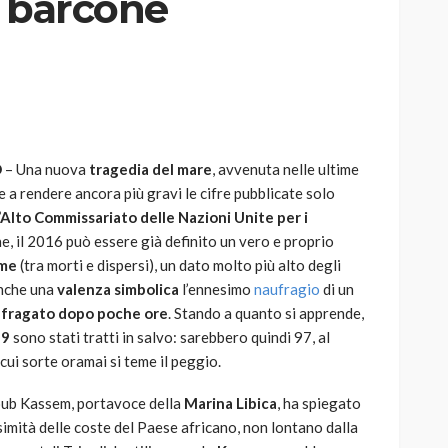
n barcone
AUTO
SPORT
MG alle Final 8 di Coppa
O
– Una nuova
tragedia del mare
, avvenuta nelle ultime
Davis: tennis mondiale e
 a rendere ancora più gravi le cifre pubblicate solo
passione per
’Alto Commissariato delle Nazioni Unite per i
quale
l’automobilismo
ne, il 2016 può essere già definito un vero e proprio
o prato
abbracciano la stessa causa
ime
(tra morti e dispersi), un dato molto più alto degli
anche una
valenza simbolica
l’ennesimo
naufragio
di un
784
580
god
9 mesi ago
fragato dopo poche ore
. Stando a quanto si apprende,
29
sono stati tratti in salvo: sarebbero quindi 97, al
cui sorte oramai si teme il peggio.
ub Kassem, portavoce della
Marina Libica
, ha spiegato
simità delle coste del Paese africano, non lontano dalla