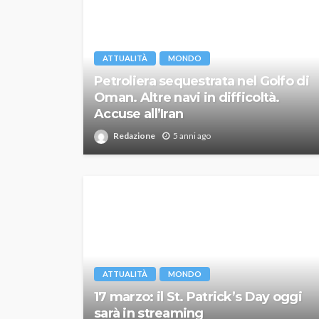
ATTUALITÀ
MONDO
Petroliera sequestrata nel Golfo di
Oman. Altre navi in difficoltà.
Accuse all’Iran
Redazione
5 anni ago
ATTUALITÀ
MONDO
17 marzo: il St. Patrick’s Day oggi
sarà in streaming