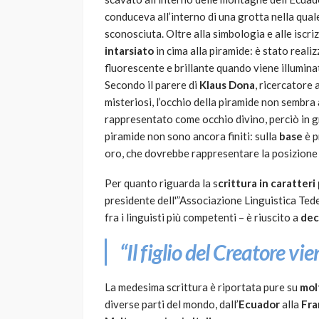
conduceva all’interno di una grotta nella qual
sconosciuta. Oltre alla simbologia e alle iscri
intarsiato
in cima alla piramide: è stato real
fluorescente e brillante quando viene illuminat
Secondo il parere di
Klaus Dona
, ricercatore
misteriosi, l’occhio della piramide non sembra
rappresentato come occhio divino, perciò in gr
piramide non sono ancora finiti: sulla
base
è p
oro, che dovrebbe rappresentare la posizione
Per quanto riguarda la s
crittura in caratteri
presidente dell'”Associazione Linguistica Tede
fra i linguisti più competenti – è riuscito a
dec
“Il figlio del Creatore vi
La medesima scrittura è riportata pure su
mol
diverse parti del mondo, dall’
Ecuador
alla
Fra