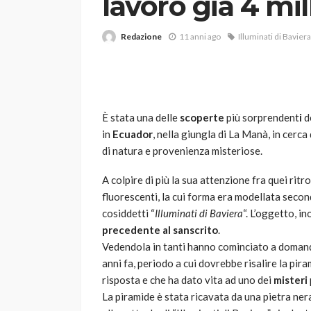
lavoro già 4 mil
Redazione
11 anni ago
Illuminati di Baviera
È stata una delle
scoperte
più sorprendent
i
de
in
Ecuador
, nella giungla di La Manà, in cerca
VARIE
di natura e provenienza misteriose.
Robot tagliaerba: 
scegliere per il tu
A colpire di più la sua attenzione fra quei rit
fluorescenti, la cui forma era modellata secon
god
1 anno ago
cosiddetti “
Illuminati di Baviera
“. L’oggetto, i
precedente al sanscrito
.
Vedendola in tanti hanno cominciato a domandar
anni fa, periodo a cui dovrebbe risalire la pira
risposta e che ha dato vita ad uno dei
misteri
La piramide è stata ricavata da una pietra ner