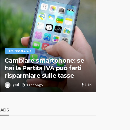
VARIE
TECHNOLOGY
Migliori r
Cambiare smartphone: se
guida agg
hai la Partita IVA può farti
scegliere
risparmiare sulle tasse
perfetto
1.1K
god
god
1 anno ago
1 an
ADS