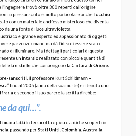
e l’ingegnere trovò oltre 300 reperti dall’origine
zioni in pre-sanscrito è molto particolare anche l’
occhio
izzato con un materiale anch’esso misterioso che diventa
o da una fonte di luce ultravioletta.
 austriaco e grande esperto ed appassionato di oggetti
 avere parvenze umane, ma dà l’idea di essere stato
ado di illuminare. Ma i dettagli particolari di questa
resente un
intarsio
realizzato con piccole quantità di
 delle
tre stelle
che compongono la
Cintura di Orione
.
 pre-sanscriti
, il professore Kurt Schildmann –
sca” fino al 2005 (anno della sua morte) e ritenuto uno
ifrarla
e secondo il suo parere la scritta direbbe:
ene da qui…”
.
ti manufatti
in terracotta e pietre antiche scoperti in
ncia
, passando per
Stati Uniti
,
Colombia
,
Australia
,