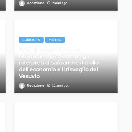
Redazione
9 anni ago
CURIOSITÀ
MISTERI
Crisi greca predetta da
Nostradamus? Secondo gli
interpreti ci sarà anche il crollo
dell’economia e il risveglio del
Vesuvio
Redazione
11 anni ago