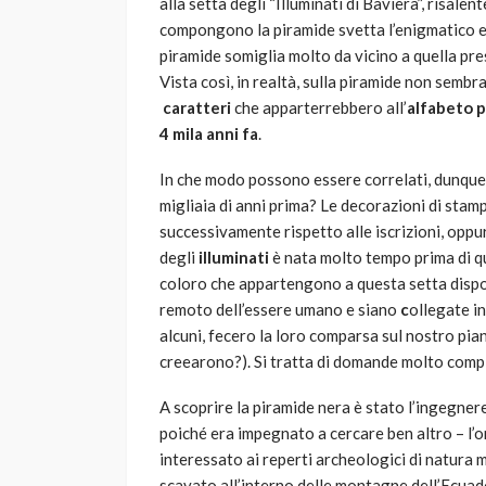
alla setta degli “Illuminati di Baviera”, risalent
compongono la piramide svetta l’enigmatico e
piramide somiglia molto da vicino a quella pr
Vista così, in realtà, sulla piramide non sembra
caratteri
che apparterrebbero all’
alfabeto p
4 mila anni fa
.
In che modo possono essere correlati, dunque, i
migliaia di anni prima? Le decorazioni di sta
successivamente rispetto alle iscrizioni, oppu
degli
illuminati
è nata molto tempo prima di q
coloro che appartengono a questa setta disp
remoto dell’essere umano e siano
c
ollegate i
alcuni, fecero la loro comparsa sul nostro pian
creearono?). Si tratta di domande molto comple
A scoprire la piramide nera è stato l’ingegner
poiché era impegnato a cercare ben altro – l’
interessato ai reperti archeologici di natura 
scavato all’interno delle montagne dell’Ecuado