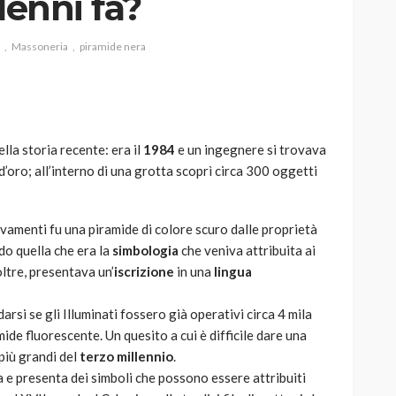
lenni fa?
Massoneria
piramide nera
AUTO
SPORT
MG alle Final 8 di Coppa
lla storia recente: era il
1984
e un ingegnere si trovava
Davis: tennis mondiale e
 d’oro; all’interno di una grotta scoprì circa 300 oggetti
passione per
quale
l’automobilismo
o prato
abbracciano la stessa causa
rovamenti fu una piramide di colore scuro dalle proprietà
do quella che era la
simbologia
che veniva attribuita ai
786
583
god
9 mesi ago
noltre, presentava un’
iscrizione
in una
lingua
si se gli Illuminati fossero già operativi circa 4 mila
mide fluorescente. Un quesito a cui è difficile dare una
più grandi del
terzo millennio
.
a e presenta dei simboli che possono essere attribuiti