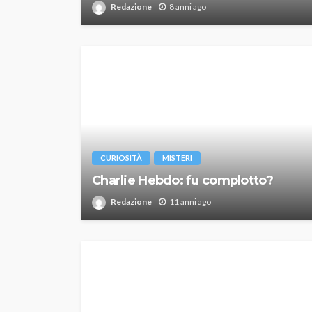
Redazione
8 anni ago
CURIOSITÀ
MISTERI
Charlie Hebdo: fu complotto?
Redazione
11 anni ago