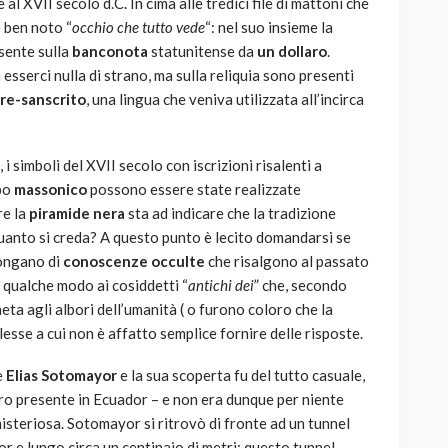
e al XVII secolo d.C. In cima alle tredici file di mattoni che
 ben noto “
occhio che tutto vede
“: nel suo insieme la
esente sulla
banconota
statunitense da
un dollaro
.
 esserci nulla di strano, ma sulla reliquia sono presenti
re-sanscrito
, una lingua che veniva utilizzata all’incirca
 simboli del XVII secolo con iscrizioni risalenti a
mpo
massonico
possono essere state realizzate
re la
piramide nera
sta ad indicare che la tradizione
uanto si creda? A questo punto è lecito domandarsi se
ongano di
conoscenze occulte
che risalgono al passato
n qualche modo ai cosiddetti “
antichi dei
” che, secondo
eta agli albori dell’umanità ( o furono coloro che la
sse a cui non è affatto semplice fornire delle risposte.
e
Elias Sotomayor
e la sua scoperta fu del tutto casuale,
oro presente in Ecuador – e non era dunque per niente
misteriosa. Sotomayor si ritrovò di fronte ad un tunnel
r e lungo circa un centinaio di metri; questo tunnel