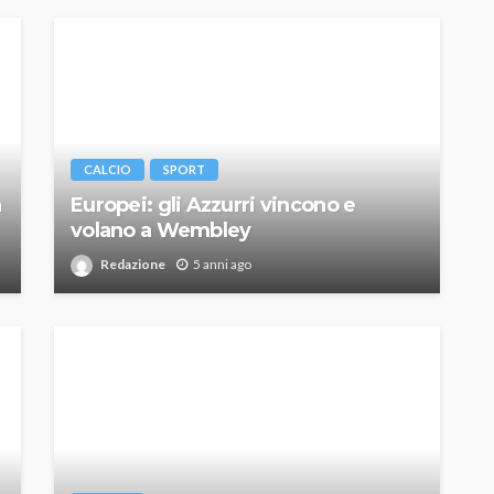
CALCIO
SPORT
a
Europei: gli Azzurri vincono e
volano a Wembley
Redazione
5 anni ago