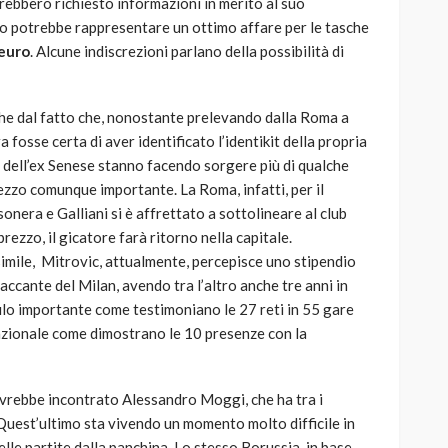
vrebbero richiesto informazioni in merito al suo
zzo potrebbe rappresentare un ottimo affare per le tasche
 euro
. Alcune indiscrezioni parlano della possibilità di
he dal fatto che, nonostante prelevando dalla Roma a
 fosse certa di aver identificato l’identikit della propria
ni dell’ex Senese stanno facendo sorgere più di qualche
rezzo comunque importante. La Roma, infatti, per il
sonera e Galliani si è affrettato a sottolineare al club
ezzo, il gicatore farà ritorno nella capitale.
imile, Mitrovic, attualmente, percepisce uno stipendio
ccante del Milan, avendo tra l’altro anche tre anni in
filo importante come testimoniano le 27 reti in 55 gare
azionale come dimostrano le 10 presenze con la
vrebbe incontrato Alessandro Moggi, che ha tra i
 Quest’ultimo sta vivendo un momento molto difficile in
lle partite dalla panchina. Lo stesso Borussia, in base