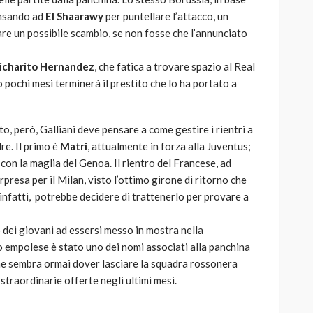
ensando ad
El Shaarawy
per puntellare l’attacco, un
re un possibile scambio, se non fosse che l’annunciato
icharito Hernandez
, che fatica a trovare spazio al Real
ro pochi mesi terminerà il prestito che lo ha portato a
, però, Galliani deve pensare a come gestire i rientri a
re. Il primo è
Matri
, attualmente in forza alla Juventus;
 con la maglia del Genoa. Il rientro del Francese, ad
resa per il Milan, visto l’ottimo girone di ritorno che
 infatti, potrebbe decidere di trattenerlo per provare a
o dei giovani ad essersi messo in mostra nella
o empolese è stato uno dei nomi associati alla panchina
che sembra ormai dover lasciare la squadra rossonera
n straordinarie offerte negli ultimi mesi.