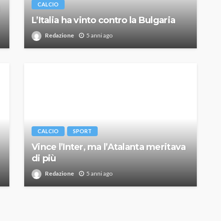
CALCIO
L’Italia ha vinto contro la Bulgaria
Redazione
5 anni ago
CALCIO
SPORT
Vince l’Inter, ma l’Atalanta meritava
di più
Redazione
5 anni ago