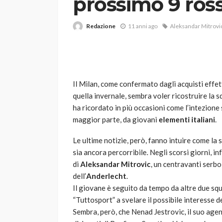
prossimo 9 ros
Redazione
11 anni ago
Aleksandar Mitrovi
Il Milan, come confermato dagli acquisti effett
quella invernale, sembra voler ricostruire la
VARIE
ha ricordato in più occasioni come l’intezione
Robot tagliaerba: 
maggior parte, da giovani
elementi
italiani
.
scegliere per il tu
Le ultime notizie, però, fanno intuire come la s
god
1 anno ago
sia ancora percorribile. Negli scorsi giorni, i
di
Aleksandar Mitrovic
, un centravanti serbo 
dell’
Anderlecht
.
Il giovane è seguito da tempo da altre due squa
“Tuttosport” a svelare il possibile interesse 
Sembra, però, che Nenad Jestrovic, il suo agent