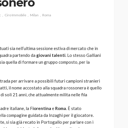
sonero
c
Ciro Immobile
Milan
Roma
AUTO
SPORT
MG alle Final 8 di Coppa
uati sia nell’ultima sessione estiva di mercato che in
Davis: tennis mondiale e
 squadra partendo da
giovani talenti
. Lo stesso Galliani
passione per
 sia quella di formare un gruppo composto, per la
quale
l’automobilismo
o prato
abbracciano la stessa causa
trada per arrivare a possibili futuri campioni stranieri
784
579
god
9 mesi ago
nfatti, il nome accostato alla squadra rossonera è quello
di soli 21 anni, che attualmente milita nelle fila
dre italiane, la F
iorentina
e
Roma
. È stato
della compagine guidata da Inzaghi per il giocatore.
e, si sia già recato in Portogallo per parlare con i