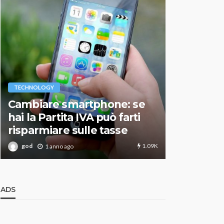
VARIE
TECHNOLOGY
Migliori r
Cambiare smartphone: se
guida agg
hai la Partita IVA può farti
scegliere
risparmiare sulle tasse
perfetto
1.09K
god
god
1 anno ago
1 an
ADS