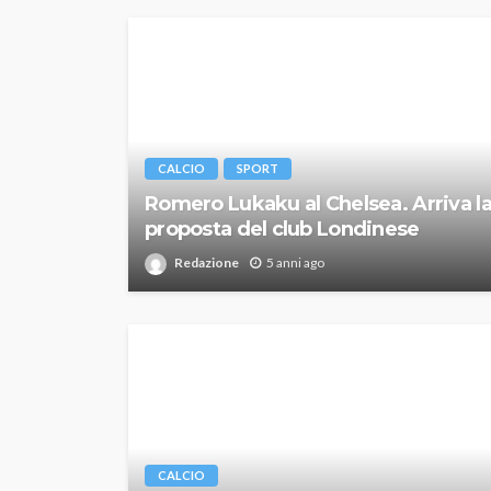
CALCIO
SPORT
Romero Lukaku al Chelsea. Arriva l
proposta del club Londinese
Redazione
5 anni ago
CALCIO