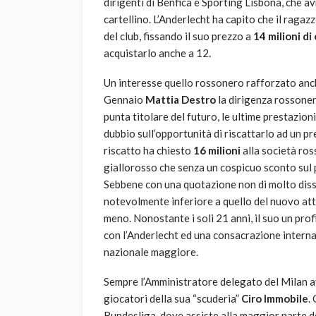
dirigenti di Benfica e Sporting Lisbona, che a
cartellino. L’Anderlecht ha capito che il raga
del club, fissando il suo prezzo a
14 milioni di
acquistarlo anche a 12.
Un interesse quello rossonero rafforzato anc
Gennaio
Mattia Destro
la dirigenza rossonera
punta titolare del futuro, le ultime prestazio
dubbio sull’opportunità di riscattarlo ad un p
riscatto ha chiesto
16 milioni
alla società ros
giallorosso che senza un cospicuo sconto sul pr
Sebbene con una quotazione non di molto diss
notevolmente inferiore a quello del nuovo atta
meno. Nonostante i soli 21 anni, il suo un pro
con l’Anderlecht ed una consacrazione intern
nazionale maggiore.
Sempre l’Amministratore delegato del Milan a
giocatori della sua “scuderia”
Ciro Immobile
.
Bundesliga, dove assiste alla maggior parte de