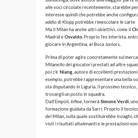
alle voci circolate recentemente, starebbe p
interesse quindi che potrebbe anche configura
addio di Klopp potrebbe rimescolare le carte
Ma il Milan ha anche altri obiettivi, come il
Ch
Madrid e
Osvaldo
. Proprio l’ex interista, ent
giocare in Argentina, al Boca Juniors.
Prima di poter agire concretamente sul mercato
Milanello dei giocatori prestati ad altre squad
poi c’è
Niang
, autore di eccellenti prestazioni
esempio, potrebbe rappresentare una bella sorp
sta disputando in Liguria. Il prossimo tecnico,
trovargli un posto in squadra.
Dall’Empoli, infine, tornerà
Simone Verdi
, un
formazione guidata da Sarri. Proprio il tecnic
del Milan, sulla quale sostituirebbe Inzaghi, 
visti i risultati altalenanti e le prestazioni no