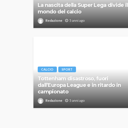
La nascita della Super Lega divide il
mondo del calcio
Redazione
5 anni ago
CALCIO
SPORT
Tottenham disastroso, fuori
dall’Europa League e in ritardo in
campionato
Redazione
5 anni ago