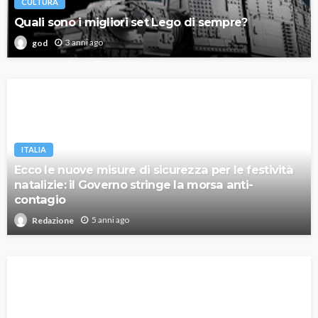
CULTURA
Quali sono i migliori set Lego di sempre?
3 anni ago
god
ITALIA
Ecco le nuove misure di sicurezza per le festività
natalizie: il Governo stringe la morsa anti-
contagio
5 anni ago
Redazione