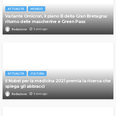
ATTUALITÀ
MONDO
Variante Omicron, il piano B della Gran Bretagna:
ritorno delle mascherine e Green Pass
5 anni ago
Redazione
ATTUALITÀ
CULTURA
Il Nobel per la medicina 2021 premia la ricerca che
spiega gli abbracci
5 anni ago
Redazione