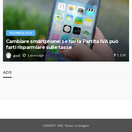
TECHNOLOGY
Cambiare smartphone: se hai la Partita IVA può
farti risparmiare sulle tasse
1.11K
1 anno ago
god
ADS
CONTATTI
-
RSS
-
Trovaci su Google+