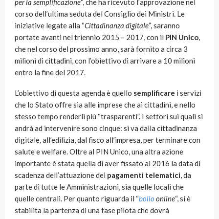
per la semplificazione
“, che ha ricevuto l’approvazione nel
corso dell’ultima seduta del Consiglio dei Ministri. Le
iniziative legate alla “
Cittadinanza digitale”
, saranno
portate avanti nel triennio 2015 – 2017, con il
PIN Unico
,
che nel corso del prossimo anno, sarà fornito a circa 3
milioni di cittadini, con l’obiettivo di arrivare a 10 milioni
entro la fine del 2017.
L’obiettivo di questa agenda è quello
semplificare
i servizi
che lo Stato offre sia alle imprese che ai cittadini, e nello
stesso tempo renderli più “trasparenti”. I settori sui quali si
andrà ad intervenire sono cinque: si va dalla cittadinanza
digitale, all’edilizia, dal fisco all’impresa, per terminare con
salute e welfare. Oltre al PIN Unico, una altra azione
importante è stata quella di aver fissato al 2016 la data di
scadenza dell’attuazione dei
pagamenti telematici
, da
parte di tutte le Amministrazioni, sia quelle locali che
quelle centrali. Per quanto riguarda il “
bollo
online
“, si è
stabilita la partenza di una fase pilota che dovrà