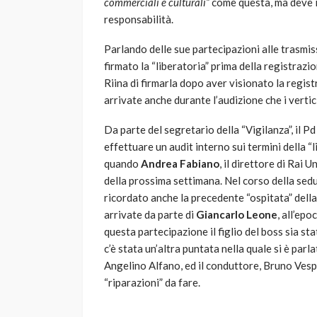
commerciali e culturali”
come questa, ma deve 
responsabilità.
Parlando delle sue partecipazioni alle trasmis
firmato la “liberatoria” prima della registrazio
Riina di firmarla dopo aver visionato la registr
arrivate anche durante l’audizione che i verti
Da parte del segretario della “Vigilanza”, il Pd
effettuare un audit interno sui termini della “li
quando
Andrea Fabiano
, il direttore di Rai
della prossima settimana. Nel corso della sed
ricordato anche la precedente “ospitata” della
arrivate da parte di
Giancarlo Leone
, all’ep
questa partecipazione il figlio del boss sia sta
c’è stata un’altra puntata nella quale si è parl
Angelino Alfano, ed il conduttore, Bruno Vesp
“riparazioni” da fare.