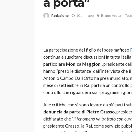
a porta”
Redazione
10 anni ago
Bruno Vespa
Totò
La partecipazione del figlio del boss mafioso
continua a suscitare discussioni in tutta Italia
VARIE
particolare
Monica Maggioni
, presidente dell
Robot tagliaerba: 
hanno “preso le distanze” dall’intervista che i
scegliere per il tu
Antonio Campo Dall’Orto ha preannunciato, ne
mese di settembre in Rai partirà un controllo 
god
1 anno ago
controllo che riguarderà sia i programmi giorna
Alle critiche che si sono levate da più parti su
denuncia da parte di Pietro Grasso,
presiden
dichiarato che
“il fenomeno va trattato con cura,
presidente Grasso, la Rai, come servizio pubbl