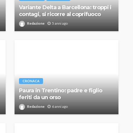
Variante Delta a Barcellona: troppi i
contagi, si ricorre al coprifuoco
Redazione
5 anni ago
CRONACA
Paura in Trentino: padre e figlio
feriti da un orso
Redazione
6 anni ago