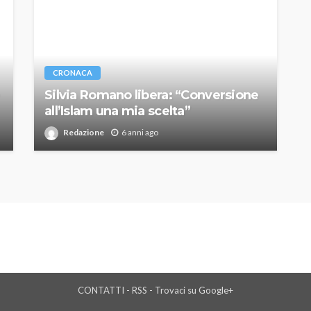
CRONACA
Silvia Romano libera: “Conversione
all’Islam una mia scelta”
Redazione
6 anni ago
CONTATTI
-
RSS
-
Trovaci su Google+