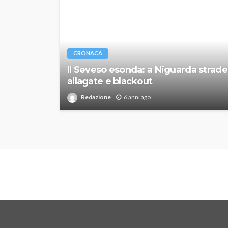
CRONACA
Il Seveso esonda: a Niguarda strade
allagate e blackout
Redazione
6 anni ago