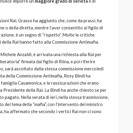
invece imporre un
maggiore grado di serietà
e di
sioni Rai, Grasso ha aggiunto che, come da prassi, ha
ne o della diretta, mentre l’aver consentito al figlio di
azione, è un segno di “rispetto”. Molte le critiche
ci della Rai hanno fatto alla Commissione Antimafia.
 Michele Anzaldi, è arrivata una richiesta alla Rai per
beratoria” firmata dal figlio di Riina, e poi riferire
 Uno, sarà ascoltato dalla stessa commissione mercoledì
uta della Commissione Antimafia, Rosy Bindi ha
 famiglia Casamonica, e le rassicurazioni che erano
oca Presidente della Rai. La Bindi ha anche chiesto se per
to pagato. Nella serata di ieri, nella stessa trasmissione,
ato del tema della “mafia”, con l’intervento del ministro
a, ha affermato che secondo i vertici Rai non ci sono