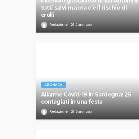
Incendio grattacielo di via Antonini:
tutti salvi ma ora c’è il rischio di
crolli
Redazione
5 anni ago
CRONACA
Allarme Covid-19 in Sardegna: 25
contagiati in una festa
Redazione
6 anni ago