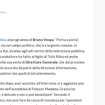
 Riina
AUTO
SPORT
MG alle Final 8 di Coppa
Riina
al programma di
Bruno Vespa
, “Porta a porta”,
Davis: tennis mondiale e
, sia nel campo politico, che tra la gente comune. In
passione per
a Rai, insieme agli alti vertici della televisione pubblica,
quale
l’automobilismo
l conduttore ha fatto al figlio di Totò Riina ed anche
o prato
abbracciano la stessa causa
lla sua veste di
Direttore Generale
, che dal prossimo
più accurato da parte della direzione informazione,
791
587
god
9 mesi ago
listici che quelli di intrattenimento.
bito dopo aver assistito all’intervista, si è aggiunta una
te dell’assemblea di Palazzo Madama. Grasso ha
 è delicato e non si può banalizzare”.
Secondo il
ico, non può fare da cassa di risonanza per
“operazioni