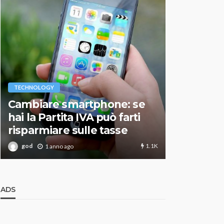
VARIE
TECHNOLOGY
Migliori r
Cambiare smartphone: se
guida agg
hai la Partita IVA può farti
scegliere
risparmiare sulle tasse
perfetto
1.1K
god
god
1 anno ago
1 an
ADS