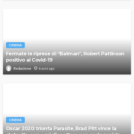
CINEMA
Fermate le riprese di “Batman”, Robert Pattinson
positivo al Covid-19
6 anni ago
Redazione
CINEMA
Oscar 2020: trionfa Parasite, Brad Pitt vince la