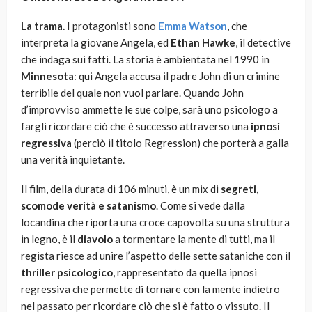
La trama.
I protagonisti sono
Emma Watson
, che
interpreta la giovane Angela, ed
Ethan Hawke
, il detective
che indaga sui fatti. La storia è ambientata nel 1990 in
Minnesota
: qui Angela accusa il padre John di un crimine
terribile del quale non vuol parlare. Quando John
d’improvviso ammette le sue colpe, sarà uno psicologo a
fargli ricordare ciò che è successo attraverso una
ipnosi
regressiva
(perciò il titolo Regression) che porterà a galla
una verità inquietante.
Il film, della durata di 106 minuti, è un mix di
segreti,
scomode verità e satanismo
. Come si vede dalla
locandina che riporta una croce capovolta su una struttura
in legno, è il
diavolo
a tormentare la mente di tutti, ma il
regista riesce ad unire l’aspetto delle sette sataniche con il
thriller psicologico
, rappresentato da quella ipnosi
regressiva che permette di tornare con la mente indietro
nel passato per ricordare ciò che si è fatto o vissuto. Il