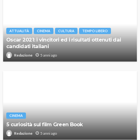
ATTUALITÀ
CINEMA
CULTURA
TEMPO LIBERO
Oscar 2021: i vincitori ed i risultati ottenuti dai
candidati italiani
5 anni ago
Redazione
CINEMA
5 curiosità sul film Green Book
5 anni ago
Redazione