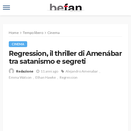
Home
Tempo libero
Cinema
CINEMA
Regression, il thriller di Amenábar
tra satanismo e segreti
11 anni ago
Alejandro Amenabar
Redazione
Emma Watson
Ethan Hawke
Regression