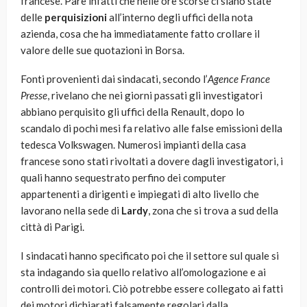
francese. Pare infatti che nelle ore scorse ci siano state
delle
perquisizioni
all’interno degli uffici della nota
azienda, cosa che ha immediatamente fatto crollare il
valore delle sue quotazioni in Borsa.
Fonti provenienti dai sindacati, secondo l’
Agence France
Presse
, rivelano che nei giorni passati gli investigatori
abbiano perquisito gli uffici della Renault, dopo lo
scandalo di pochi mesi fa relativo alle false emissioni della
tedesca Volkswagen. Numerosi impianti della casa
francese sono stati rivoltati a dovere dagli investigatori, i
quali hanno sequestrato perfino dei computer
appartenenti a dirigenti e impiegati di alto livello che
lavorano nella sede di
Lardy
, zona che si trova a sud della
città di Parigi.
I sindacati hanno specificato poi che il settore sul quale si
sta indagando sia quello relativo all’omologazione e ai
controlli dei motori. Ciò potrebbe essere collegato ai fatti
dei motori dichiarati falsamente regolari dalla