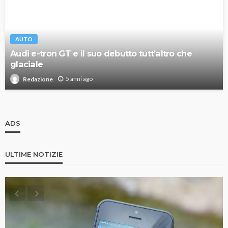
AUTO
Audi e-tron GT e il suo debutto tutt’altro che
glaciale
5 anni ago
Redazione
ADS
ULTIME NOTIZIE