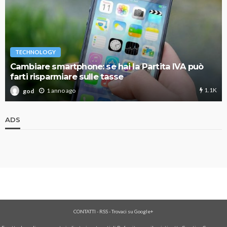
TECHNOLOGY
Cambiare smartphone: se hai la Partita IVA può
farti risparmiare sulle tasse
1.1K
1 anno ago
god
ADS
CONTATTI
-
RSS
-
Trovaci su Google+