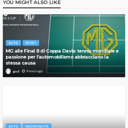
YOU MIGHT ALSO LIKE
AUTO
SPORT
MG alle Final 8 di Coppa Davis: tennis mondiale e
passione per l’automobilismo abbracciano la
stessa causa
9 mesi ago
god
AUTO
NUOVE USCITE