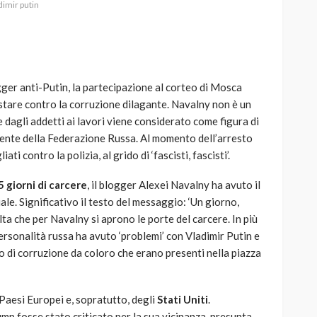
dimir putin
ogger anti-Putin, la partecipazione al corteo di Mosca
AUTO
SPORT
stare contro la corruzione dilagante. Navalny non è un
MG alle Final 8 di Coppa
dagli addetti ai lavori viene considerato come figura di
Davis: tennis mondiale e
idente della Federazione Russa. Al momento dell’arresto
passione per
ti contro la polizia, al grido di ‘fascisti, fascisti’.
quale
l’automobilismo
o prato
abbracciano la stessa causa
5 giorni di carcere
, il blogger Alexei Navalny ha avuto il
ale. Significativo il testo del messaggio: ‘Un giorno,
785
582
god
9 mesi ago
lta che per Navalny si aprono le porte del carcere. In più
personalità russa ha avuto ‘problemi’ con Vladimir Putin e
o di corruzione da coloro che erano presenti nella piazza
Paesi Europei e, sopratutto, degli
Stati Uniti
.
ump fosse stato criticato per la sua vicinanza, presunta,