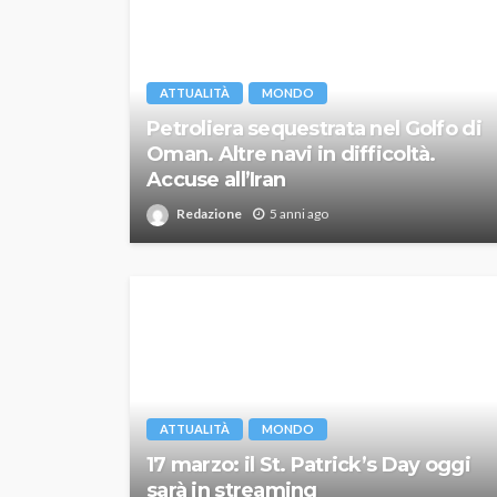
ATTUALITÀ
MONDO
Petroliera sequestrata nel Golfo di
Oman. Altre navi in difficoltà.
Accuse all’Iran
Redazione
5 anni ago
ATTUALITÀ
MONDO
17 marzo: il St. Patrick’s Day oggi
sarà in streaming