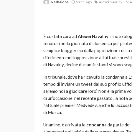
Redazione
9 anni ago
Alexei Navalny
Vla
È costata cara ad
Alexei Navalny
, il noto bl
tenutosi nella giornata di domenica per prote
semplice blogger ma dalla popolazione russa e 
riferimento nell’opposizione all’attuale pres
VARIE
di Navalny, decine di manifestanti si sono scaglia
Robot tagliaerba: 
scegliere per il tu
In tribunale, dove ha ricevuto la condanna a
1
tempo di inviare un tweet dal suo profilo uffici
god
1 anno ago
saremo noi a giudicare loro’. Non è la prima vo
di un’occasione, nel recente passato, la nota 
l’attuale premier Medvedev, anche lui accusat
di Mosca.
Unanime, è arrivata la
condanna
da parte dei 
Nonostante all’inizio della sua presidenza, Tr