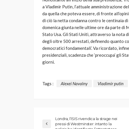
a Vladimir Putin, l’attuale amministrazione del
da quella che poteva essere, di fronte all’opin
di ciò la netta condanna contro le centinaia di 
domenica giunta nelle ultime ore da parte di 
Stato Usa. Gli Stati Uniti, attraverso la nota 
degli oltre 500 arrestati, definendo quanto com
democratici fondamentali’. Va ricordato, infine
presidenziali, scadenza che ‘preoccupa’ gli Stat
giorni.
Tags :
Alexei Navalny
Vladimir putin
Londra, l’ISIS rivendica la strage nei
pressi di Westminster: intanto la
polizia ha identificato l’attentatore