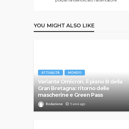
YOU MIGHT ALSO LIKE
ATTUALITÀ
MONDO
Variante Omicron, il piano B della
Gran Bretagna: ritorno delle
mascherine e Green Pass
Redazione
5 anni ago