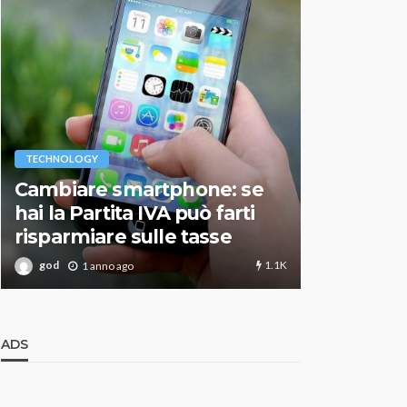
VARIE
TECHNOLOGY
Migliori r
Cambiare smartphone: se
guida agg
hai la Partita IVA può farti
scegliere
risparmiare sulle tasse
perfetto
1.1K
god
god
1 anno ago
1 an
ADS