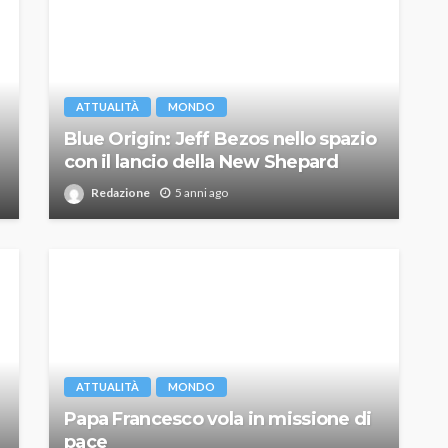
ATTUALITÀ
MONDO
Blue Origin: Jeff Bezos nello spazio
con il lancio della New Shepard
Redazione
5 anni ago
ATTUALITÀ
MONDO
Papa Francesco vola in missione di
pace