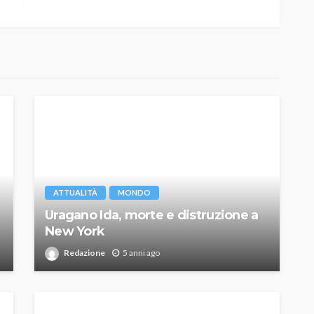
ATTUALITÀ
MONDO
Uragano Ida, morte e distruzione a
New York
Redazione
5 anni ago