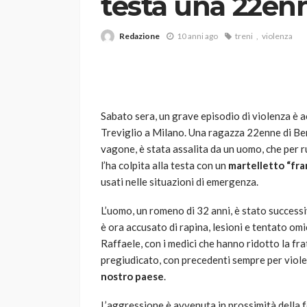
testa una 22en
Redazione
10 anni ago
treni
violenza
Sabato sera, un grave episodio di violenza è 
Treviglio a Milano. Una ragazza 22enne di Ber
VARIE
vagone, è stata assalita da un uomo, che per r
Robot tagliaerba: 
l’ha colpita alla testa con un
martelletto “fra
scegliere per il tu
usati nelle situazioni di emergenza.
god
1 anno ago
L’uomo, un romeno di 32 anni, è stato success
è ora accusato di rapina, lesioni e tentato om
Raffaele, con i medici che hanno ridotto la fra
pregiudicato, con precedenti sempre per viole
nostro paese
.
L’aggressione è avvenuta in prossimità della 