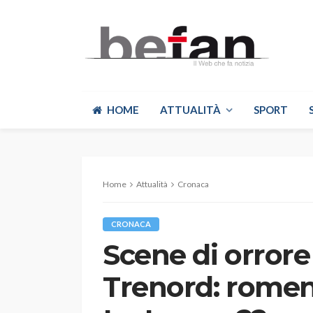
HOME
ATTUALITÀ
SPORT
Home
Attualità
Cronaca
CRONACA
Scene di orrore
Trenord: romeno