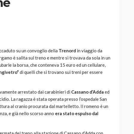
ne
AUTO
SPORT
MG alle Final 8 di Coppa
accaduto su un convoglio della
Trenord
in viaggio da
Davis: tennis mondiale e
gamo è salita sul treno e mentre si trovava da sola in un
passione per
ubarle la borsa, che conteneva 15 euro ed un cellulare,
quale
l’automobilismo
ngivetro”
di quelli che si trovano sui treni per essere
o prato
abbracciano la stessa causa
784
580
god
9 mesi ago
ivamente arrestato dai carabinieri di
Cassano d’Adda
ed
icidio. La ragazza è stata operata presso l’ospedale San
ttura al cranio procurata dal martelletto. Il romeno è un
nza, e già nello scorso anno
era stato espulso dal
fermata del treno alla stazione di Cassano d’Adda con