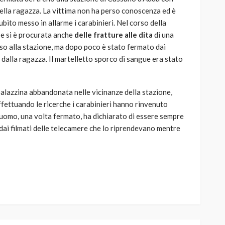
 della ragazza. La vittima non ha perso conoscenza ed è
 subito messo in allarme i carabinieri. Nel corso della
 e si è procurata anche
delle fratture alle dita
di una
so alla stazione, ma dopo poco è stato fermato dai
 dalla ragazza. Il martelletto sporco di sangue era stato
alazzina abbandonata nelle vicinanze della stazione,
ffettuando le ricerche i carabinieri hanno rinvenuto
’uomo, una volta fermato, ha dichiarato di essere sempre
 dai filmati delle telecamere che lo riprendevano mentre