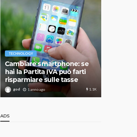
VARIE
TECHNOLOGY
Migliori r
Cambiare smartphone: se
guida agg
hai la Partita IVA può farti
scegliere
risparmiare sulle tasse
perfetto
1.1K
god
god
1 anno ago
1 an
ADS