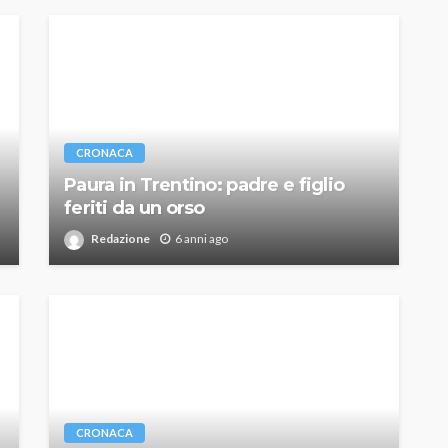
CRONACA
Paura in Trentino: padre e figlio
feriti da un orso
Redazione
6 anni ago
CRONACA