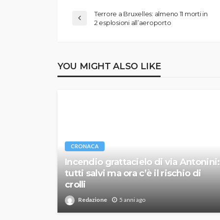
Terrore a Bruxelles: almeno 11 morti in
2 esplosioni all’aeroporto
YOU MIGHT ALSO LIKE
CRONACA
Incendio grattacielo di via Antonini:
tutti salvi ma ora c’è il rischio di
crolli
Redazione
5 anni ago