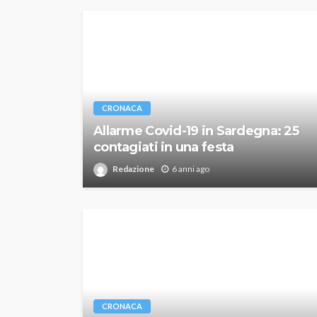
CRONACA
Allarme Covid-19 in Sardegna: 25
contagiati in una festa
Redazione
6 anni ago
CRONACA