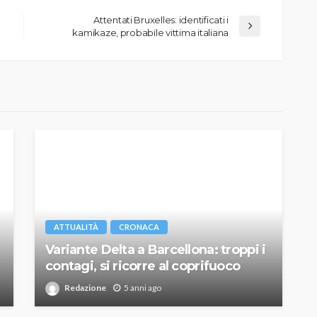
Attentati Bruxelles: identificati i
kamikaze, probabile vittima italiana
ATTUALITÀ
CRONACA
Variante Delta a Barcellona: troppi i
contagi, si ricorre al coprifuoco
Redazione
5 anni ago