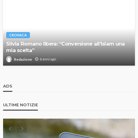
CRONACA
Silvia Romano libera: “Conversione all’Islam una
mia scelta”
6 anni ago
Redazione
ADS
ULTIME NOTIZIE