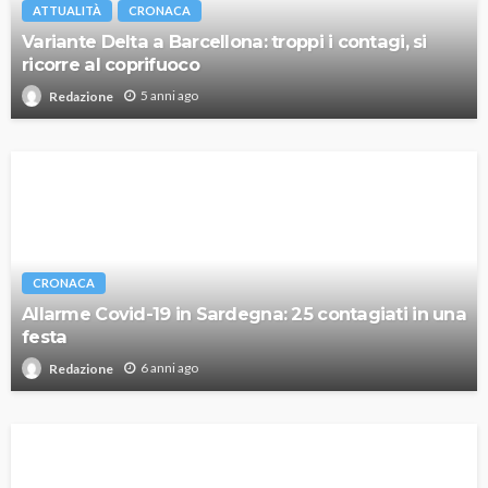
ATTUALITÀ
CRONACA
Variante Delta a Barcellona: troppi i contagi, si
ricorre al coprifuoco
5 anni ago
Redazione
CRONACA
Allarme Covid-19 in Sardegna: 25 contagiati in una
festa
6 anni ago
Redazione