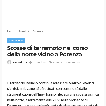
Home
Attualità
Cronaca
CRONACA
Scosse di terremoto nel corso
della notte vicino a Potenza
10 anni ago
Potenza
terremoto
Redazione
Il territorio italiano continua ad essere teatro di
eventi
sismici
; i rilevamenti effettuati con continuità dalle
strumentazioni dell’Ingv, hanno rilevato una scossa sismica
nella notte, esattamente alle 2.09, nelle vicinanze di
Potenza
. La magnitudo misurata dagli strumenti è stata di