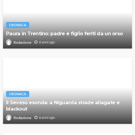
CRONACA
Paura in Trentino: padre e figlio feriti da un orso
6 anni ago
Redazione
CRONACA
Il Seveso esonda: a Niguarda strade allagate e
blackout
6 anni ago
Redazione