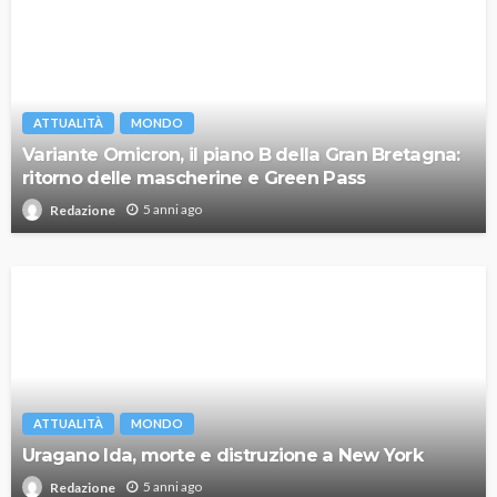
ATTUALITÀ
MONDO
Variante Omicron, il piano B della Gran Bretagna:
ritorno delle mascherine e Green Pass
5 anni ago
Redazione
ATTUALITÀ
MONDO
Uragano Ida, morte e distruzione a New York
5 anni ago
Redazione