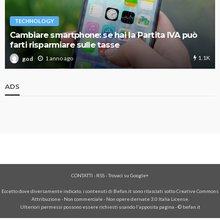
TECHNOLOGY
Cambiare smartphone: se hai la Partita IVA può
farti risparmiare sulle tasse
1.1K
1 anno ago
god
ADS
CONTATTI
-
RSS
-
Trovaci su Google+
Eccetto dove diversamente indicato, i contenuti di Befan.it sono rilasciati sotto Creative Commons
Attribuzione - Non commerciale - Non opere derivate 3.0 Italia License.
Ulteriori permessi possono essere richiesti usando l'
apposita pagina
- © befan.it