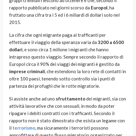
gruppi criminali riescono ad ottenere e che, secondo il
rapporto pubblicato nei giorni scorso da
Europol
, ha
fruttato una cifra tra i 5 ed i 6 miliardi di dollari solo nel
2015.
La cifra che ogni migrante paga ai trafficanti per
effettuare il viaggio della speranza varia da
3200 a 6500
dollari
, e sono circa 1 milione i migranti che hanno
intrapreso questo viaggio. Sempre secondo il rapporto di
Europol circa il 90% dei viaggi dei migranti è gestito da
imprese criminali
, che estendono la loro rete di contatti in
oltre 100 paesi, tenendo sotto controllo sia i punti di
partenza dei profughi che le rotte migratorie.
Si assiste anche ad uno
sfruttamento
dei migranti, sia con
attività lavorative che con sessuali, in modo da poter
ripagare i debiti contratti con i trafficanti. Secondo il
rapporto non è stato dimostrato che esista un legame con
il
terrorismo
, ma sicuramente i terroristi possono
approfittare di questo flusso migratorio organizzato per