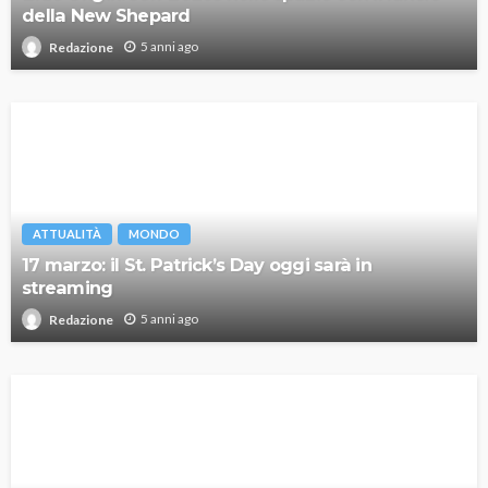
della New Shepard
5 anni ago
Redazione
ATTUALITÀ
MONDO
17 marzo: il St. Patrick’s Day oggi sarà in
streaming
5 anni ago
Redazione