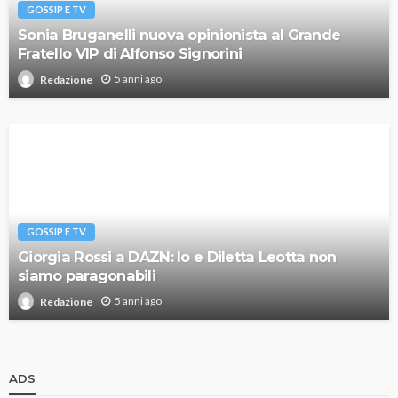
GOSSIP E TV
Sonia Bruganelli nuova opinionista al Grande
Fratello VIP di Alfonso Signorini
5 anni ago
Redazione
GOSSIP E TV
Giorgia Rossi a DAZN: Io e Diletta Leotta non
siamo paragonabili
5 anni ago
Redazione
ADS