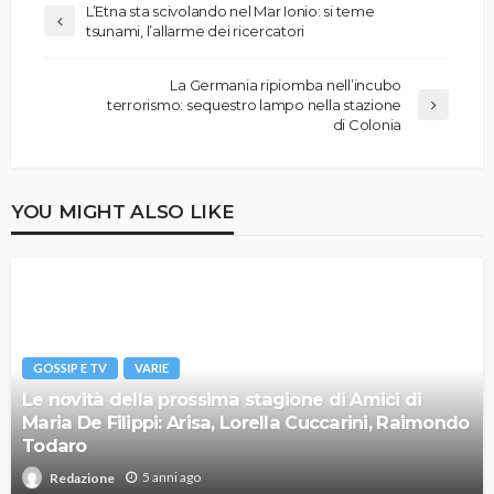
L’Etna sta scivolando nel Mar Ionio: si teme
tsunami, l’allarme dei ricercatori
La Germania ripiomba nell’incubo
terrorismo: sequestro lampo nella stazione
di Colonia
YOU MIGHT ALSO LIKE
GOSSIP E TV
VARIE
Le novità della prossima stagione di Amici di
Maria De Filippi: Arisa, Lorella Cuccarini, Raimondo
Todaro
5 anni ago
Redazione