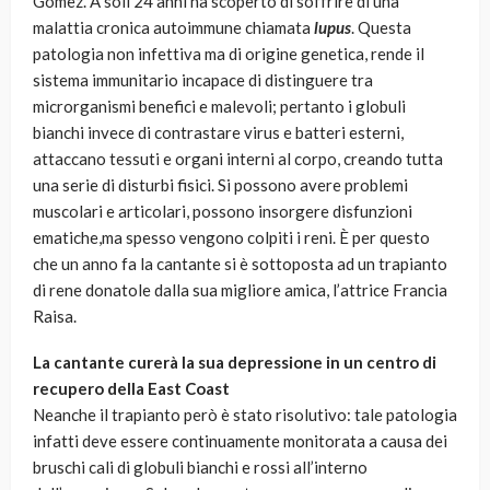
Gomez. A soli 24 anni ha scoperto di soffrire di una
malattia cronica autoimmune chiamata
lupus
. Questa
patologia non infettiva ma di origine genetica, rende il
sistema immunitario incapace di distinguere tra
microrganismi benefici e malevoli; pertanto i globuli
bianchi invece di contrastare virus e batteri esterni,
attaccano tessuti e organi interni al corpo, creando tutta
una serie di disturbi fisici. Si possono avere problemi
muscolari e articolari, possono insorgere disfunzioni
ematiche,ma spesso vengono colpiti i reni. È per questo
che un anno fa la cantante si è sottoposta ad un trapianto
di rene donatole dalla sua migliore amica, l’attrice Francia
Raisa.
La cantante curerà la sua depressione in un centro di
recupero della East Coast
Neanche il trapianto però è stato risolutivo: tale patologia
infatti deve essere continuamente monitorata a causa dei
bruschi cali di globuli bianchi e rossi all’interno