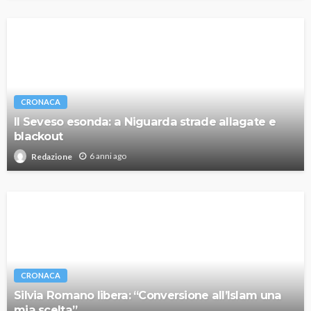
CRONACA
Il Seveso esonda: a Niguarda strade allagate e
blackout
6 anni ago
Redazione
CRONACA
Silvia Romano libera: “Conversione all’Islam una
mia scelta”