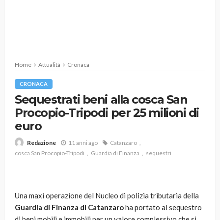
Home
Attualità
Cronaca
CRONACA
Sequestrati beni alla cosca San
Procopio-Tripodi per 25 milioni di
euro
11 anni ago
Catanzaro
Redazione
cosca San Procopio-Tripodi
Guardia di Finanza
sequestri
Una maxi operazione del Nucleo di polizia tributaria della
Guardia di Finanza di Catanzaro
ha portato al sequestro
di beni mobili e immobili per un valore complessivo che si