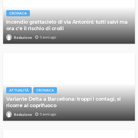
CRONACA
Incendio grattacielo di via Antonini: tutti salvi ma
ora c’è il rischio di crolli
5 anni ago
Redazione
ATTUALITÀ
CRONACA
Variante Delta a Barcellona: troppi i contagi, si
ricorre al coprifuoco
5 anni ago
Redazione