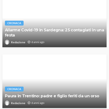
CRONACA
Allarme Covid-19 in Sardegna: 25 contagiati in una
festa
6 anni ago
Redazione
CRONACA
Paura in Trentino: padre e figlio feriti da un orso
6 anni ago
Redazione