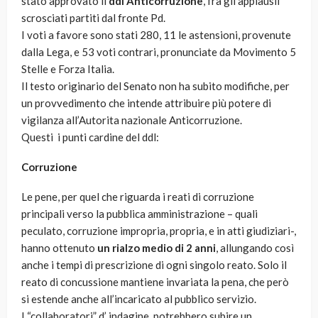
stato approvato il
ddl Anticorruzione
, fra gli applausii
scrosciati partiti dal fronte Pd.
I voti a favore sono stati 280, 11 le astensioni, provenute
dalla Lega, e 53 voti contrari, pronunciate da Movimento 5
Stelle e Forza Italia.
Il testo originario del Senato non ha subito modifiche, per
un provvedimento che intende attribuire più potere di
vigilanza all’Autorita nazionale Anticorruzione.
Questi i punti cardine del ddl:
Corruzione
Le pene, per quel che riguarda i reati di corruzione
principali verso la pubblica amministrazione – quali
peculato, corruzione impropria, propria, e in atti giudiziari-,
hanno ottenuto
un rialzo medio di 2 anni
, allungando così
anche i tempi di prescrizione di ogni singolo reato. Solo il
reato di concussione mantiene invariata la pena, che però
si estende anche all’incaricato al pubblico servizio.
I “collaboratori” d’ indagine, potrebbero subire un