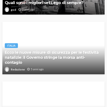
Quali sono i migliori set Lego di sempre?
3 anni ago
god
ITALIA
Ecco le nuove misure di sicurezza per le festività
natalizie: il Governo stringe la morsa anti-
contagio
5 anni ago
Redazione