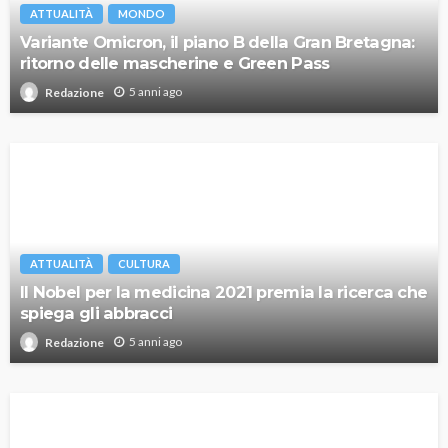
ATTUALITÀ
MONDO
Variante Omicron, il piano B della Gran Bretagna:
ritorno delle mascherine e Green Pass
5 anni ago
Redazione
ATTUALITÀ
CULTURA
Il Nobel per la medicina 2021 premia la ricerca che
spiega gli abbracci
5 anni ago
Redazione