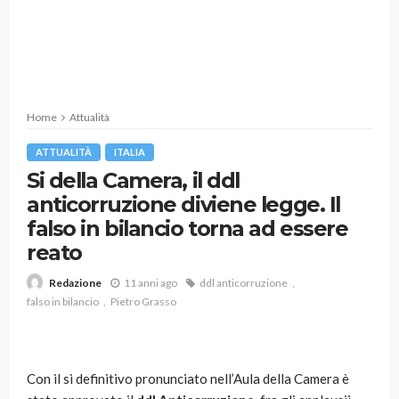
Home
Attualità
ATTUALITÀ
ITALIA
Si della Camera, il ddl
anticorruzione diviene legge. Il
falso in bilancio torna ad essere
reato
11 anni ago
ddl anticorruzione
Redazione
falso in bilancio
Pietro Grasso
Con il si definitivo pronunciato nell’Aula della Camera è