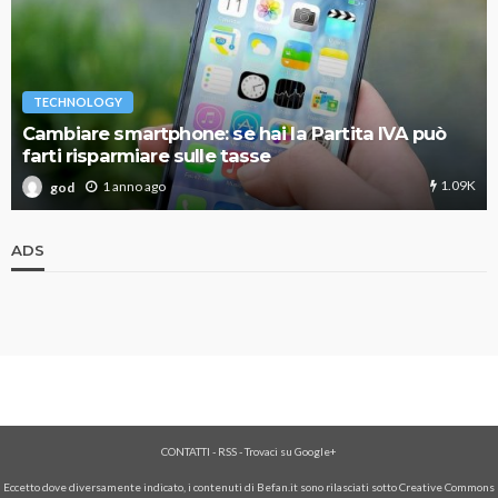
TECHNOLOGY
Cambiare smartphone: se hai la Partita IVA può
farti risparmiare sulle tasse
1.09K
1 anno ago
god
ADS
CONTATTI
-
RSS
-
Trovaci su Google+
Eccetto dove diversamente indicato, i contenuti di Befan.it sono rilasciati sotto Creative Commons