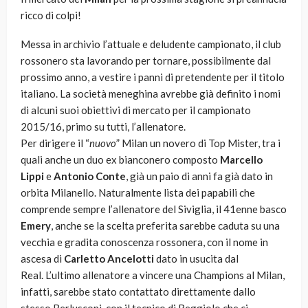
ricco di colpi!
Messa in archivio l’attuale e deludente campionato, il club
rossonero sta lavorando per tornare, possibilmente dal
prossimo anno, a vestire i panni di pretendente per il titolo
italiano. La società meneghina avrebbe già definito i nomi
di alcuni suoi obiettivi di mercato per il campionato
2015/16, primo su tutti, l’allenatore.
Per dirigere il “
nuovo
” Milan un novero di Top Mister, tra i
quali anche un duo ex bianconero composto
Marcello
Lippi
e
Antonio Conte
, già un paio di anni fa già dato in
orbita Milanello. Naturalmente lista dei papabili che
comprende sempre l’allenatore del Siviglia, il 41enne basco
Emery
, anche se la scelta preferita sarebbe caduta su una
vecchia e gradita conoscenza rossonera, con il nome in
ascesa di
Carletto Ancelotti
dato in usucita dal
Real. L’ultimo allenatore a vincere una Champions al Milan,
infatti, sarebbe stato contattato direttamente dallo