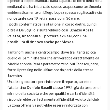
dipende a doppia mandata dalla capacità di filtro della zona
mediana) che ha imbarcato spesso acqua, come testimonia
emblematicamente un Diego Lopez spesso sugli scudi e ciò
nonostante con 49 reti al passivo in 36 gare.
I pochi confermati della stagione in corso dietro, quindi
oltre a De Sciglio, risulterebbero così
Ignazio Abate,
Paletta, Antonelli e il portiere ex Real, con una
possibilità di rinnovo anche per Mexes.
Tanti nomi anche a centrocampo, dove tra i tanti spicca
quello di
Samir Khedira
che arriverebbe direttamente da
Madrid sponda Real a parametro zero. Sul Tedesco, però,
forte il pressing nelle ultime ore da parte della stessa
Juventus.
Un altro giocatore per rinforzare il reparto, sarebbe
l’atalantino
Daniele Baselli
classe 1992, già da tempo nel
mirino della società e che per qualità e carta d’identità
risponderebbe perfettamente all’identikit voluto dal club
La zona offensiva potrebbe essere rinforzata con il