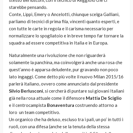
stesso Berlusconi, con il tecnico di Reggiolo che ci
starebbe pensando.
Conte, Lippi, Emery o Ancelotti, chiunque scelga Galliani,
parliamo di tecnici di prima fila, vincenti quanto esperti, e
con tutte le carte in regola e il carisma necessario per
normalizzare lo spogliatoio e in breve tempo far tornare la
squadra ad essere competitiva in Italia e in Europa.
Naturalmente una rivoluzione che non riguarderà
solamente la panchina, ma coinvolgerà anche una rosa che
quest’anno è apparsa deludente, pur gravando non poco
lato ingaggi. Come detto più volte il nuovo Milan 2015/16
parlerà italiano, ovvero come annunciato dal presidente
Silvio Berlusconi
, si cercherà di puntare sui giovani Italiani
già nella rosa attuale come il difensore
Mattia De Sciglio
e il centrocampista
Bonaventura
costruendo attorno a
loro un team competitivo.
Un organico che ha deluso, escluso tra i pali, un po’ in tutti i
ruoli, con una difesa (anche se la tenuta della stessa