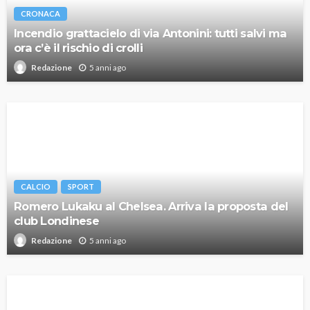
CRONACA
Incendio grattacielo di via Antonini: tutti salvi ma
ora c’è il rischio di crolli
5 anni ago
Redazione
CALCIO
SPORT
Romero Lukaku al Chelsea. Arriva la proposta del
club Londinese
5 anni ago
Redazione