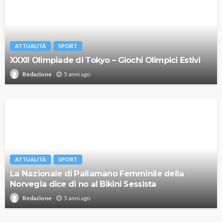
ATTUALITÀ
SPORT
XXXII Olimpiade di Tokyo – Giochi Olimpici Estivi
5 anni ago
Redazione
ATTUALITÀ
SPORT
La Nazionale di Pallamano Femminile della
Norvegia dice di no al Bikini Sessista
5 anni ago
Redazione