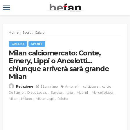
Home
Sport
Calcio
CALCIO
SPORT
Milan calciomercato: Conte,
Emery, Lippi o Ancelotti…
chiunque arriverà sarà grande
Milan
11 anni ago
Antonelli
calciatore
calcio
Redazione
De Sciglio
Diego Lopez.
Europa
Italia
Madrid
Marcello Lippi
Milan
Milano
Mister Lippi
Paletta