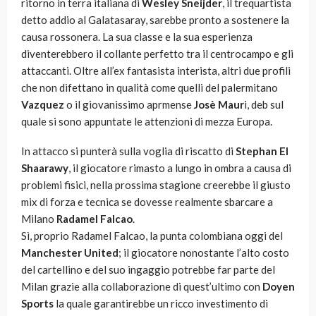
ritorno in terra italiana di
Wesley Sneijder
, il trequartista
detto addio al Galatasaray, sarebbe pronto a sostenere la
causa rossonera. La sua classe e la sua esperienza
diventerebbero il collante perfetto tra il centrocampo e gli
attaccanti. Oltre all’ex fantasista interista, altri due profili
che non difettano in qualità come quelli del palermitano
Vazquez
o il giovanissimo aprmense
Josè Maur
i, deb sul
quale si sono appuntate le attenzioni di mezza Europa.
In attacco si punterà sulla voglia di riscatto di
Stephan El
Shaarawy
, il giocatore rimasto a lungo in ombra a causa di
problemi fisici, nella prossima stagione creerebbe il giusto
mix di forza e tecnica se dovesse realmente sbarcare a
Milano
Radamel Falcao
.
Sì, proprio Radamel Falcao, la punta colombiana oggi del
Manchester United
; il giocatore nonostante l’alto costo
del cartellino e del suo ingaggio potrebbe far parte del
Milan grazie alla collaborazione di quest’ultimo con
Doyen
Sports
la quale garantirebbe un ricco investimento di