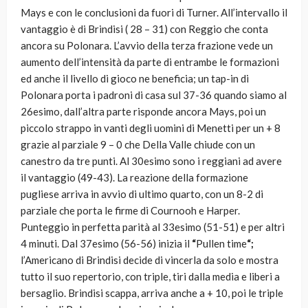
Mays e con le conclusioni da fuori di Turner. All’intervallo il
vantaggio è di Brindisi ( 28 – 31) con Reggio che conta
ancora su Polonara. L’avvio della terza frazione vede un
aumento dell’intensità da parte di entrambe le formazioni
ed anche il livello di gioco ne beneficia; un tap-in di
Polonara porta i padroni di casa sul 37-36 quando siamo al
26esimo, dall’altra parte risponde ancora Mays, poi un
piccolo strappo in vanti degli uomini di Menetti per un + 8
grazie al parziale 9 – 0 che Della Valle chiude con un
canestro da tre punti. Al 30esimo sono i reggiani ad avere
il vantaggio (49-43). La reazione della formazione
pugliese arriva in avvio di ultimo quarto, con un 8-2 di
parziale che porta le firme di Cournooh e Harper.
Punteggio in perfetta parità al 33esimo (51-51) e per altri
4 minuti. Dal 37esimo (56-56) inizia il
“
Pullen time
“;
l’Americano di Brindisi decide di vincerla da solo e mostra
tutto il suo repertorio, con triple, tiri dalla media e liberi a
bersaglio. Brindisi scappa, arriva anche a + 10, poi le triple