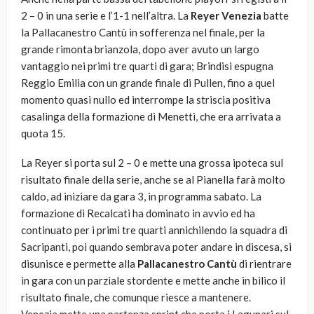
2 – 0 in una serie e l’1-1 nell’altra. La
Reyer Venezia
batte
la Pallacanestro Cantù in sofferenza nel finale, per la
grande rimonta brianzola, dopo aver avuto un largo
vantaggio nei primi tre quarti di gara; Brindisi espugna
Reggio Emilia con un grande finale di Pullen, fino a quel
momento quasi nullo ed interrompe la striscia positiva
casalinga della formazione di Menetti, che era arrivata a
quota 15.
La Reyer si porta sul 2 – 0 e mette una grossa ipoteca sul
risultato finale della serie, anche se al Pianella farà molto
caldo, ad iniziare da gara 3, in programma sabato. La
formazione di Recalcati ha dominato in avvio ed ha
continuato per i primi tre quarti annichilendo la squadra di
Sacripanti, poi quando sembrava poter andare in discesa, si
disunisce e permette alla
Pallacanestro Cantù
di rientrare
in gara con un parziale stordente e mette anche in bilico il
risultato finale, che comunque riesce a mantenere.