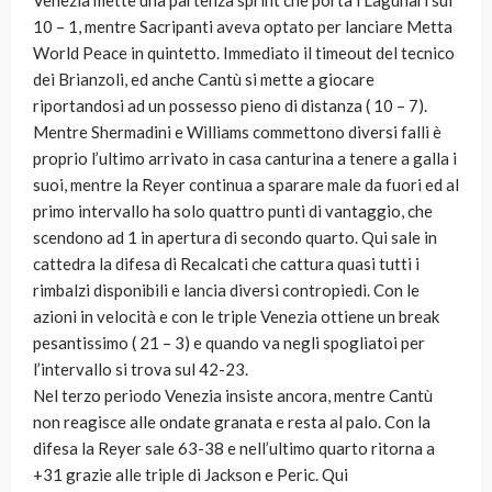
Venezia mette una partenza sprint che porta i Lagunari sul
10 – 1, mentre Sacripanti aveva optato per lanciare Metta
World Peace in quintetto. Immediato il timeout del tecnico
dei Brianzoli, ed anche Cantù si mette a giocare
riportandosi ad un possesso pieno di distanza ( 10 – 7).
Mentre Shermadini e Williams commettono diversi falli è
proprio l’ultimo arrivato in casa canturina a tenere a galla i
suoi, mentre la Reyer continua a sparare male da fuori ed al
primo intervallo ha solo quattro punti di vantaggio, che
scendono ad 1 in apertura di secondo quarto. Qui sale in
cattedra la difesa di Recalcati che cattura quasi tutti i
rimbalzi disponibili e lancia diversi contropiedi. Con le
azioni in velocità e con le triple Venezia ottiene un break
pesantissimo ( 21 – 3) e quando va negli spogliatoi per
l’intervallo si trova sul 42-23.
Nel terzo periodo Venezia insiste ancora, mentre Cantù
non reagisce alle ondate granata e resta al palo. Con la
difesa la Reyer sale 63-38 e nell’ultimo quarto ritorna a
+31 grazie alle triple di Jackson e Peric. Qui