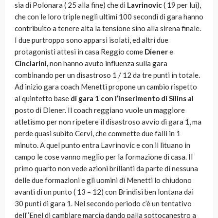
sia di Polonara ( 25 alla fine) che di
Lavrinovic
( 19 per lui),
che con le loro triple negli ultimi 100 secondi di gara hanno
contribuito a tenere alta la tensione sino alla sirena finale.
I due purtroppo sono apparsi isolati, ed altri due
protagonisti attesi in casa Reggio come
Diener
e
Cinciarini,
non hanno avuto influenza sulla gara
combinando per un disastroso 1 / 12 da tre punti in totale.
Ad inizio gara coach Menetti propone un cambio rispetto
al quintetto base
di gara 1 con l’inserimento di Silins al
p
osto di Diener. Il coach reggiano vuole un maggiore
atletismo per non ripetere il disastroso avvio di gara 1, ma
perde quasi subito Cervi, che commette due falli in 1
minuto. A quel punto entra Lavrinovic e con il lituano in
campo le cose vanno meglio per la formazione di casa. Il
primo quarto non vede azioni brillanti da parte di nessuna
delle due formazioni e gli uomini di Menetti lo chiudono
avanti di un punto ( 13 – 12) con Brindisi ben lontana dai
30 punti di gara 1. Nel secondo periodo c’è un tentativo
dell’’Enel di cambiare marcia dando palla sottocanestro a