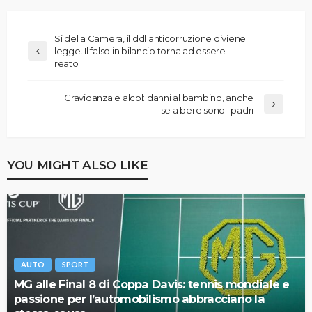
Si della Camera, il ddl anticorruzione diviene
legge. Il falso in bilancio torna ad essere
reato
Gravidanza e alcol: danni al bambino, anche
se a bere sono i padri
YOU MIGHT ALSO LIKE
AUTO
SPORT
MG alle Final 8 di Coppa Davis: tennis mondiale e
passione per l’automobilismo abbracciano la