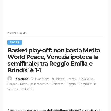
Home
Sport
SPORT
Basket play-off: non basta Metta
World Peace, Venezia ipoteca la
semifinale; tra Reggio Emilia e
Brindisi è 1-1
11 anni ago
brindisi
cantù
Della Valle
Redazione
Harper
Mays
pallacanestro
Polonara
Reggio
Reggio Emilia
Venezia
williams
Anche nella parte bassa del tabellone playoff si registra il