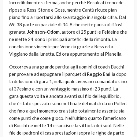
incredibilmente si ferma, anche perché Recalcati concede
riposo a Ress, Stone e Goss, mentre Cantù ricuce pian
piano fino a riportarsi allo svantaggio in singola cifra. Dal
69-38 parte un parziale di 34-8 che mette paura ai tifosi
granata.
Johnson-Odom
, autore di 25 punti e Feldeine che
ne mette 24, sono i principali artefici della rimonta. La
conclusione vincente per Venezia grazie a Ress ed a
Viggiano dalla lunetta. Ed ora appuntamento al Pianella.
Occorreva una grande partita agli uomini di coach Bucchi
per provare ad espugnare il parquet di
Reggio Emilia
dopo
la delusione di gara 1, nella quale avevano comandato sino
al 37esimo e con un vantaggio massimo di 23 punti. La
gara questa volta è andata avanti sul filo dell’equilibrio,
che è stato spezzato sono nel finale del match da un Pullen
che fino a quel momento era stato totalmente assente sia
come punti che come gioco. Nell’ultimo quarto l’americano
di Bucchi ne mette 14 e sancisce la vittoria dei suoi. Nelle
file dei padroni di casa prestazioni sopra le righe da parte