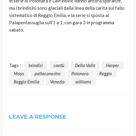
in serie di Polonara e Lavrinovic danno ancora speranze,
ma i brindisini sono glaciali dalla linea della carità sul fallo
sistematico di Reggio Emilia, e la serie si sposta al
Palapentassuglia sull’1 a 1, con gara 3 in programma
sabato.
Tags :
brindisi
cantù
Della Valle
Harper
Mays
pallacanestro
Polonara
Reggio
Reggio Emilia
Venezia
williams
LEAVE A RESPONSE