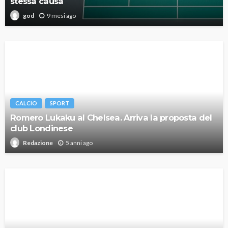
stessa causa
9 mesi ago
god
CALCIO
SPORT
Romero Lukaku al Chelsea. Arriva la proposta del
club Londinese
5 anni ago
Redazione