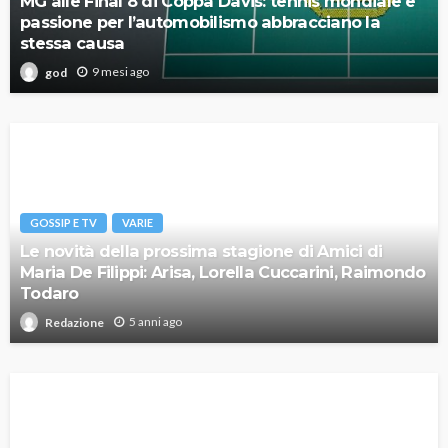
MG alle Final 8 di Coppa Davis: tennis mondiale e
passione per l’automobilismo abbracciano la
stessa causa
9 mesi ago
god
GOSSIP E TV
VARIE
Le novità della prossima stagione di Amici di
Maria De Filippi: Arisa, Lorella Cuccarini, Raimondo
Todaro
5 anni ago
Redazione