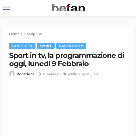
Home
Gossip e Tv
GOSSIP E TV
SPORT
STASERA IN TV
Sport in tv, la programmazione di
oggi, lunedì 9 Febbraio
12 anni ago
guida tv sport
sci
Redazione