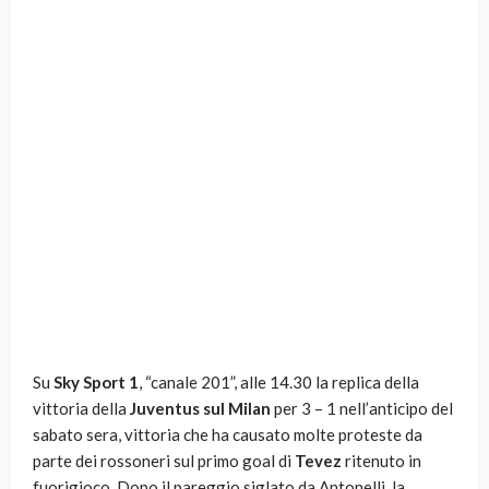
Su
Sky Sport 1
, “canale 201”, alle 14.30 la replica della
vittoria della
Juventus sul Milan
per 3 – 1 nell’anticipo del
sabato sera, vittoria che ha causato molte proteste da
parte dei rossoneri sul primo goal di
Tevez
ritenuto in
fuorigioco. Dopo il pareggio siglato da Antonelli, la