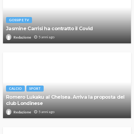
GOSSIP E TV
Jasmine Carrisi ha contratto il Covid
5 anni ago
Redazione
CALCIO
SPORT
Romero Lukaku al Chelsea. Arriva la proposta del
club Londinese
5 anni ago
Redazione