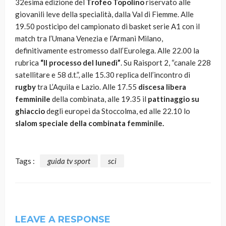
32esima edizione del
Trofeo Topolino
riservato alle
giovanili leve della specialità, dalla Val di Fiemme. Alle
19.50 posticipo del campionato di basket serie A1 con il
match tra l’Umana Venezia e l’Armani Milano,
definitivamente estromesso dall’Eurolega. Alle 22.00 la
rubrica
“Il processo del lunedì”
. Su Raisport 2, “canale 228
satellitare e 58 d.t.”, alle 15.30 replica dell’incontro di
rugby
tra L’Aquila e Lazio. Alle 17.55
discesa libera
femminile
della combinata, alle 19.35 il
pattinaggio su
ghiaccio
degli europei da Stoccolma, ed alle 22.10 lo
slalom speciale della combinata femminile.
Tags :
guida tv sport
sci
LEAVE A RESPONSE