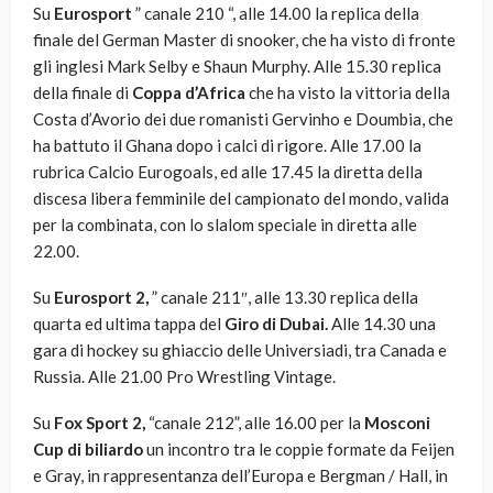
Su
Eurosport
” canale 210 “, alle 14.00 la replica della
finale del German Master di snooker, che ha visto di fronte
gli inglesi Mark Selby e Shaun Murphy. Alle 15.30 replica
della finale di
Coppa d’Africa
che ha visto la vittoria della
Costa d’Avorio dei due romanisti Gervinho e Doumbia, che
ha battuto il Ghana dopo i calci di rigore. Alle 17.00 la
rubrica Calcio Eurogoals, ed alle 17.45 la diretta della
discesa libera femminile del campionato del mondo, valida
per la combinata, con lo slalom speciale in diretta alle
22.00.
Su
Eurosport 2,
” canale 211″, alle 13.30 replica della
quarta ed ultima tappa del
Giro di Dubai.
Alle 14.30 una
gara di hockey su ghiaccio delle Universiadi, tra Canada e
Russia. Alle 21.00 Pro Wrestling Vintage.
Su
Fox Sport 2,
“canale 212”, alle 16.00 per la
Mosconi
Cup di biliardo
un incontro tra le coppie formate da Feijen
e Gray, in rappresentanza dell’Europa e Bergman / Hall, in