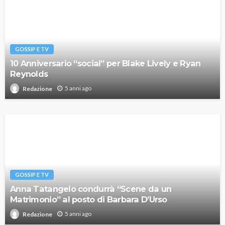
GOSSIP E TV
10 Anniversario “social” per Blake Lively e Ryan
Reynolds
5 anni ago
Redazione
GOSSIP E TV
Anna Tatangelo condurrà “Scene da un
Matrimonio” al posto di Barbara D’Urso
5 anni ago
Redazione