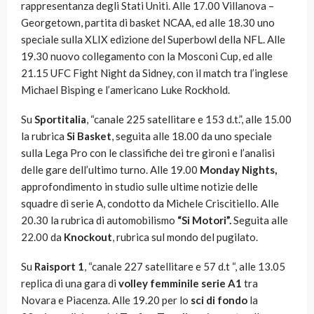
rappresentanza degli Stati Uniti. Alle 17.00 Villanova –
Georgetown, partita di basket NCAA, ed alle 18.30 uno
speciale sulla XLIX edizione del Superbowl della NFL. Alle
19.30 nuovo collegamento con la Mosconi Cup, ed alle
21.15 UFC Fight Night da Sidney, con il match tra l’inglese
Michael Bisping e l’americano Luke Rockhold.
Su
Sportitalia
, “canale 225 satellitare e 153 d.t.”, alle 15.00
la rubrica
Si Basket
, seguita alle 18.00 da uno speciale
sulla Lega Pro con le classifiche dei tre gironi e l’analisi
delle gare dell’ultimo turno. Alle 19.00
Monday Nights,
approfondimento in studio sulle ultime notizie delle
squadre di serie A, condotto da Michele Criscitiello. Alle
20.30 la rubrica di automobilismo
“Si Motori”.
Seguita alle
22.00 da
Knockout
, rubrica sul mondo del pugilato.
Su
Raisport 1
, “canale 227 satellitare e 57 d.t “, alle 13.05
replica di una gara di
volley femminile serie A1
tra
Novara e Piacenza. Alle 19.20 per lo
sci di fondo
la