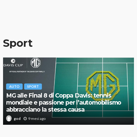
Sport
AUTO
SPORT
MG alle Final 8 di Coppa Davis: tennis
mondiale e passione per l’automobilismo
abbracciano la stessa causa
9 mesi ago
god