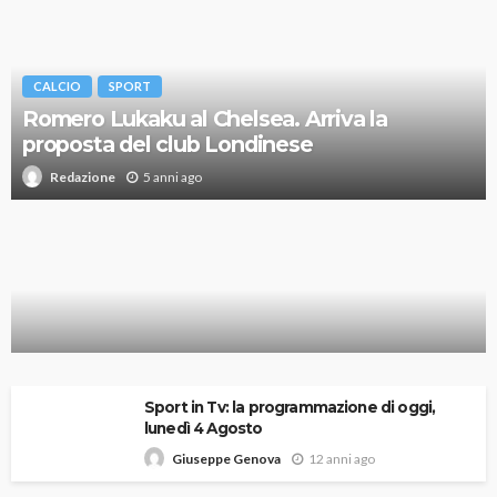
CALCIO
SPORT
Romero Lukaku al Chelsea. Arriva la
proposta del club Londinese
5 anni ago
Redazione
XXXII Olimpiade di Tokyo – Giochi Olimpici Estivi
Sport in Tv: la programmazione di oggi,
lunedì 4 Agosto
12 anni ago
Giuseppe Genova