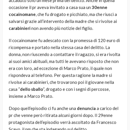
accaduto solo un mese prima del delitto. Anche in quella
occasione il pr aveva invitato a casa sua un
30enne
cocainomane
, che fu drogato e picchiato, ma che riuscì a
salvarsi grazie all’intervento della madre che si rivolse ai
carabinieri
non avendo più notizie del figlio.
Il cocainomane fu adescato con la promessa di 120 euro di
ricompensa e portato nella stessa casa del delitto. La
donna, non riuscendo a contattare il ragazzo, si era rivolta
ai suoi amici abituali, ma tutti le avevano risposto che non
era con loro, ad eccezione di Marco Prato, il quale non
rispondeva al telefono. Per questa ragione la madre si
rivolse ai carabinieri, che trovarono poi il giovane nella
casa “
dello sballo
“, drogato e con i segni di percosse,
insieme a Marco Prato.
Dopo quell’episodio ci fu anche una
denuncia
a carico del
pr che venne però ritirata alcuni giorni dopo. Il 29enne
protagonista dell’episodio verrà ascoltato da Francesco
Scavo, il pm che sta indagando sul delitto.