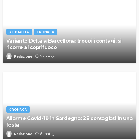
ATTUALITÀ
CRONACA
Variante Delta a Barcellona: troppi i contagi, si
ricorre al coprifuoco
5 anni ago
Redazione
CRONACA
Allarme Covid-19 in Sardegna: 25 contagiati in una
festa
6 anni ago
Redazione