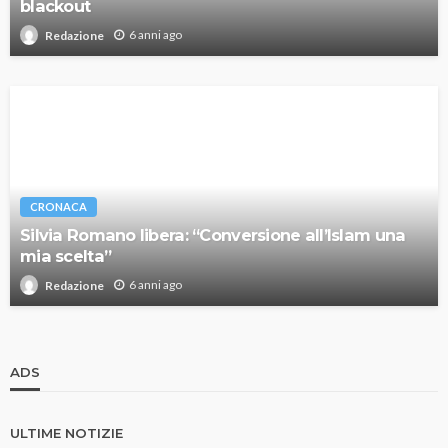
blackout
6 anni ago
Redazione
CRONACA
Silvia Romano libera: “Conversione all’Islam una
mia scelta”
6 anni ago
Redazione
ADS
ULTIME NOTIZIE