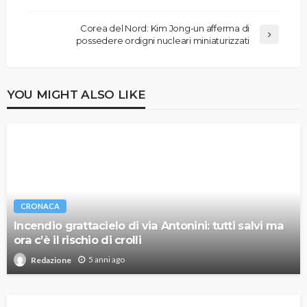
Corea del Nord: Kim Jong-un afferma di
possedere ordigni nucleari miniaturizzati
YOU MIGHT ALSO LIKE
CRONACA
Incendio grattacielo di via Antonini: tutti salvi ma
ora c’è il rischio di crolli
5 anni ago
Redazione