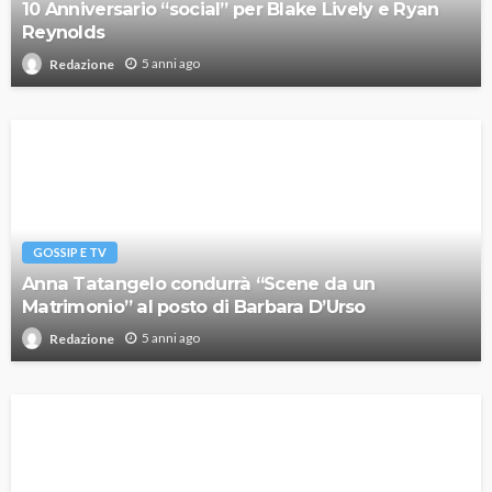
10 Anniversario “social” per Blake Lively e Ryan
Reynolds
5 anni ago
Redazione
GOSSIP E TV
Anna Tatangelo condurrà “Scene da un
Matrimonio” al posto di Barbara D’Urso
5 anni ago
Redazione