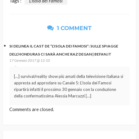
Tags :
L'Isola dei Famosi
1 COMMENT
SI DELINEA IL CAST DE “L’ISOLA DEI FAMOSI”: SULLE SPIAGGE
DELL’HONDURAS CI SARÀ ANCHE RAZ DEGAN | BEFAN.IT
17 Gennaio 2017 @ 12:10
[…] survival/reality show più amati della televisione italiana si
appresta ad approdare su Canale 5: L’Isola dei Famosi
ripartirà infatti il prossimo 30 gennaio con la conduzione
della confermatissima Alessia Marcuzzi […]
Comments are closed.