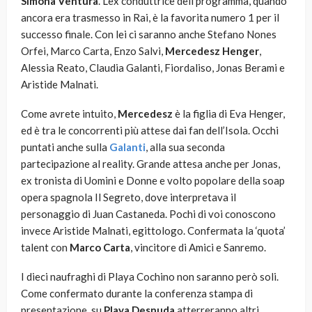
Simona Ventura
. L’ex conduttrice dell programma, quando
ancora era trasmesso in Rai, è la favorita numero 1 per il
successo finale. Con lei ci saranno anche Stefano Nones
Orfei, Marco Carta, Enzo Salvi,
Mercedesz Henger
,
Alessia Reato, Claudia Galanti, Fiordaliso, Jonas Berami e
Aristide Malnati.
Come avrete intuito,
Mercedesz
è la figlia di Eva Henger,
ed è tra le concorrenti più attese dai fan dell’Isola. Occhi
puntati anche sulla
Galanti
, alla sua seconda
partecipazione al reality. Grande attesa anche per Jonas,
ex tronista di Uomini e Donne e volto popolare della soap
opera spagnola Il Segreto, dove interpretava il
personaggio di Juan Castaneda. Pochi di voi conoscono
invece Aristide Malnati, egittologo. Confermata la ‘quota’
talent con
Marco Carta
, vincitore di Amici e Sanremo.
I dieci naufraghi di Playa Cochino non saranno però soli.
Come confermato durante la conferenza stampa di
presentazione, su
Playa Desnuda
atterreranno altri