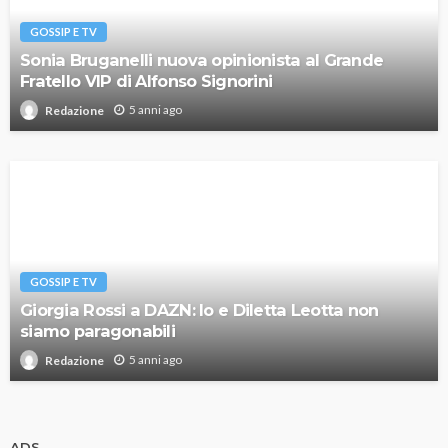
GOSSIP E TV
Sonia Bruganelli nuova opinionista al Grande
Fratello VIP di Alfonso Signorini
5 anni ago
Redazione
GOSSIP E TV
Giorgia Rossi a DAZN: Io e Diletta Leotta non
siamo paragonabili
5 anni ago
Redazione
ADS