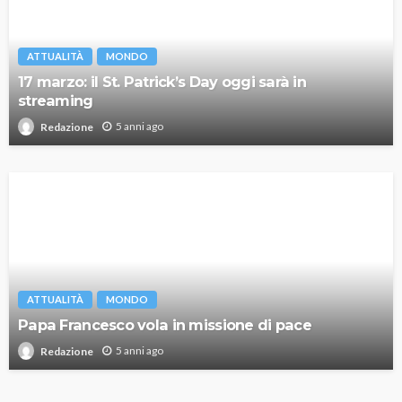
ATTUALITÀ
MONDO
17 marzo: il St. Patrick’s Day oggi sarà in
streaming
5 anni ago
Redazione
ATTUALITÀ
MONDO
Papa Francesco vola in missione di pace
5 anni ago
Redazione