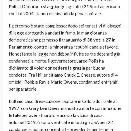
Polis
. Il Colorado si aggiunge agli altri 21 Stati americano
che dal 2004 stanno eliminando la pena capitale.
Il percorso è stato complesso: dopo sei tentativi di disegni
di legge abrogativa andati in fumo, la maggioranza
democratica ha permesso il traguardo di
38 voti a 27 in
Parlamento
, contro la minoranza repubblicana a sfavore.
Nonostante la legge non debba influire su tre detenuti già
condannati a morte, il governatore Jared Polis ha
dichiarato di voler
concedere la grazia
per buona
condotta. Tra i killer citiamo Chuck E. Cheese, autore di 4
omicidi, Robbie Ray e Mario Owens, condannati entrambi
per sparatorie.
L’ultimo caso di esecuzione capitale in Colorado risale al
1997, con
Gary Lee Davis
, mandato a morte con
iniezione
letale
per aver stuprato e ucciso la vicina di casa.
Solo nel 2019 si sono verificate in tutti gli USA ben 22
condanne a morte, concentrate prevalentemente nella