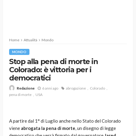
Home
Attualità
Mondo
MONDO
Stop alla pena di morte in
Colorado: è vittoria per i
democratici
6 anni ago
abrogazione
Colorado
Redazione
pena di morte
USA
A partire dal 1° di Luglio anche nello Stato del Colorado
viene
abrogata la pena di morte
, un disegno di legge
democratico che verrà firmato dal governatore
Jared