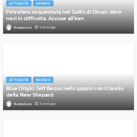
ATTUALITÀ
MONDO
Petroliera sequestrata nel Golfo di Oman. Altre
navi in difficoltà. Accuse all’Iran
5 anni ago
Redazione
ATTUALITÀ
MONDO
Blue Origin: Jeff Bezos nello spazio con il lancio
della New Shepard
5 anni ago
Redazione