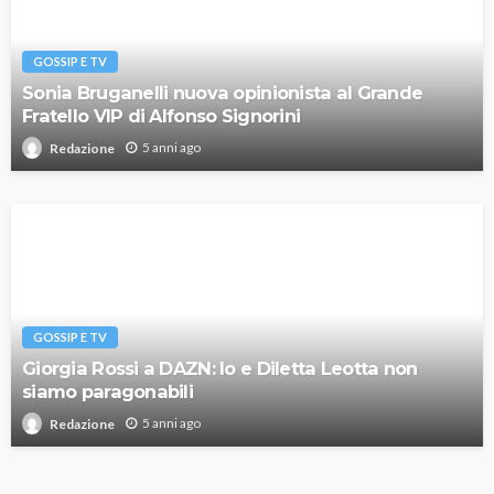
GOSSIP E TV
Sonia Bruganelli nuova opinionista al Grande
Fratello VIP di Alfonso Signorini
5 anni ago
Redazione
GOSSIP E TV
Giorgia Rossi a DAZN: Io e Diletta Leotta non
siamo paragonabili
5 anni ago
Redazione