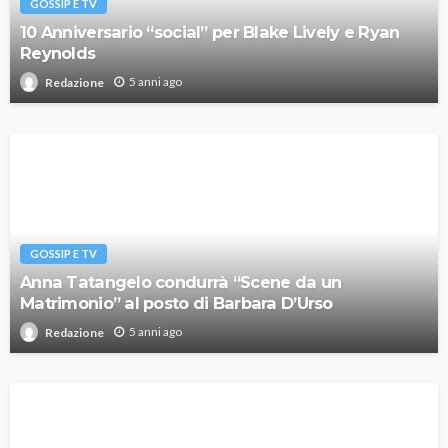
GOSSIP E TV
10 Anniversario “social” per Blake Lively e Ryan
Reynolds
5 anni ago
Redazione
GOSSIP E TV
Anna Tatangelo condurrà “Scene da un
Matrimonio” al posto di Barbara D’Urso
5 anni ago
Redazione