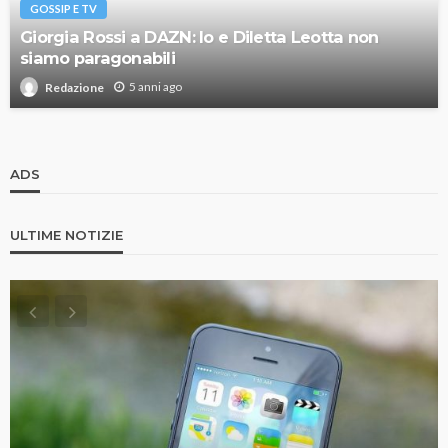
GOSSIP E TV
Giorgia Rossi a DAZN: Io e Diletta Leotta non
siamo paragonabili
5 anni ago
Redazione
ADS
ULTIME NOTIZIE