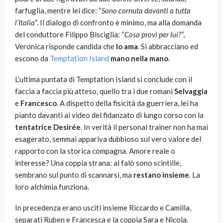
farfuglia, mentre lei dice: “
Sono cornuta davanti a tutta
l’Italia
“. Il dialogo di confronto è minimo, ma alla domanda
del conduttore Filippo Bisciglia: “
Cosa provi per lui?
“,
Veronica risponde candida che
lo ama
. Si abbracciano ed
escono da
Temptation Island
mano nella mano
.
L’ultima puntata di Temptation Island si conclude con il
faccia a faccia più atteso, quello tra i due romani
Selvaggia
e
Francesco
. A dispetto della fisicità da guerriera, lei ha
pianto davanti ai video del fidanzato di lungo corso con la
tentatrice Desirée
. In verità il personal trainer non ha mai
esagerato, semmai appariva dubbioso sul vero valore del
rapporto con la storica compagna. Amore reale o
interesse? Una coppia strana: al falò sono scintille,
sembrano sul punto di scannarsi, ma
restano insieme
. La
loro alchimia funziona.
In precedenza erano usciti insieme Riccardo e Camilla,
separati Ruben e Francesca e la coppia Sara e Nicola.