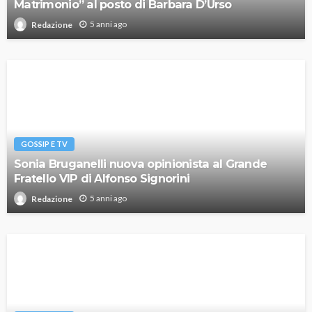
Matrimonio” al posto di Barbara D’Urso
5 anni ago
Redazione
GOSSIP E TV
Sonia Bruganelli nuova opinionista al Grande
Fratello VIP di Alfonso Signorini
5 anni ago
Redazione