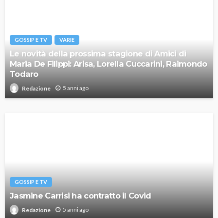
GOSSIP E TV
VARIE
Le novità della prossima stagione di Amici di
Maria De Filippi: Arisa, Lorella Cuccarini, Raimondo
Todaro
5 anni ago
Redazione
GOSSIP E TV
Jasmine Carrisi ha contratto il Covid
5 anni ago
Redazione