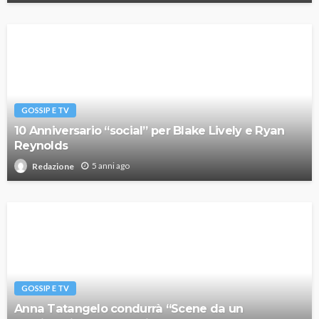
GOSSIP E TV
10 Anniversario “social” per Blake Lively e Ryan
Reynolds
5 anni ago
Redazione
GOSSIP E TV
Anna Tatangelo condurrà “Scene da un