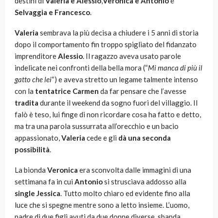
destini di
Valeria e Alessio
,
Veronica e Antonio
e
Selvaggia e Francesco
.
Valeria
sembrava la più decisa a chiudere i 5 anni di storia
dopo il comportamento fin troppo spigliato del fidanzato
imprenditore
Alessio
. Il ragazzo aveva usato parole
indelicate nei confronti della bella mora (“
Mi manca di più il
gatto che lei
“) e aveva stretto un legame talmente intenso
con la
tentatrice Carmen
da far pensare che l’avesse
tradita
durante il weekend da sogno fuori del villaggio. Il
falò è teso, lui finge di non ricordare cosa ha fatto e detto,
ma tra una parola sussurrata all’orecchio e un bacio
appassionato,
Valeria
cede e gli
dà una seconda
possibilità
.
La bionda
Veronica
era sconvolta dalle immagini di una
settimana fa in cui
Antonio
si strusciava addosso alla
single Jessica
. Tutto molto chiaro ed evidente fino alla
luce che si spegne mentre sono a letto insieme. L’uomo,
padre di due figli avuti da due donne diverse, sbanda,