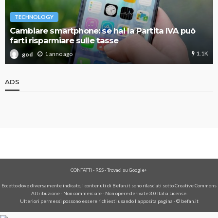
TECHNOLOGY
Cambiare smartphone: se hai la Partita IVA può
farti risparmiare sulle tasse
1.1K
1 anno ago
god
ADS
CONTATTI
-
RSS
-
Trovaci su Google+
Eccetto dove diversamente indicato, i contenuti di Befan.it sono rilasciati sotto Creative Commons
Attribuzione - Non commerciale - Non opere derivate 3.0 Italia License.
Ulteriori permessi possono essere richiesti usando l'
apposita pagina
- © befan.it