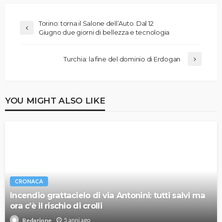
Torino: torna il Salone dell’Auto. Dal 12
Giugno due giorni di bellezza e tecnologia
Turchia: la fine del dominio di Erdogan
YOU MIGHT ALSO LIKE
CRONACA
Incendio grattacielo di via Antonini: tutti salvi ma
ora c’è il rischio di crolli
5 anni ago
Redazione