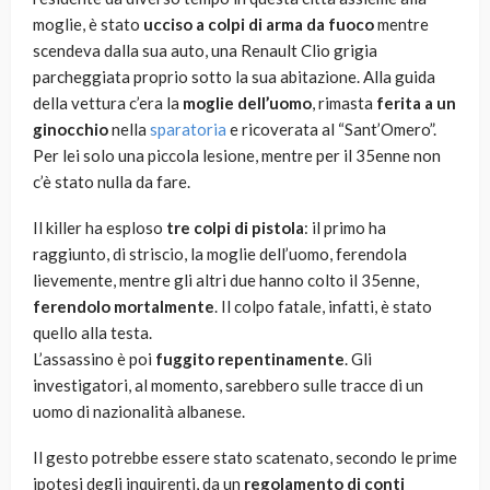
moglie, è stato
ucciso a colpi di arma da fuoco
mentre
scendeva dalla sua auto, una Renault Clio grigia
parcheggiata proprio sotto la sua abitazione. Alla guida
della vettura c’era la
moglie dell’uomo
, rimasta
ferita a un
ginocchio
nella
sparatoria
e ricoverata al “Sant’Omero”.
Per lei solo una piccola lesione, mentre per il 35enne non
c’è stato nulla da fare.
Il killer ha esploso
tre colpi di pistola
: il primo ha
raggiunto, di striscio, la moglie dell’uomo, ferendola
lievemente, mentre gli altri due hanno colto il 35enne,
ferendolo mortalmente
. Il colpo fatale, infatti, è stato
quello alla testa.
L’assassino è poi
fuggito repentinamente
. Gli
investigatori, al momento, sarebbero sulle tracce di un
uomo di nazionalità albanese.
Il gesto potrebbe essere stato scatenato, secondo le prime
ipotesi degli inquirenti, da un
regolamento di conti