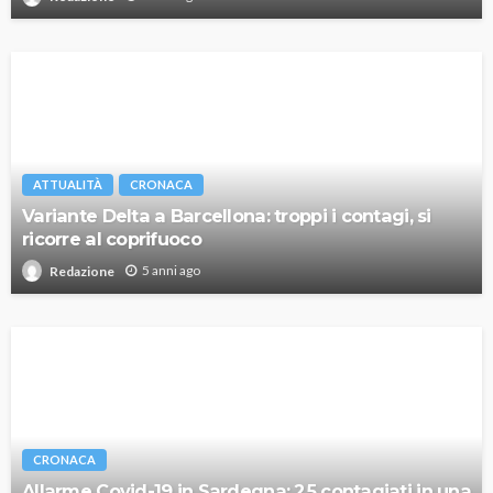
ATTUALITÀ
CRONACA
Variante Delta a Barcellona: troppi i contagi, si
ricorre al coprifuoco
5 anni ago
Redazione
CRONACA
Allarme Covid-19 in Sardegna: 25 contagiati in una