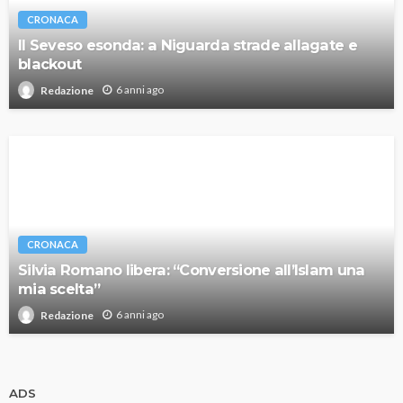
CRONACA
Il Seveso esonda: a Niguarda strade allagate e
blackout
6 anni ago
Redazione
CRONACA
Silvia Romano libera: “Conversione all’Islam una
mia scelta”
6 anni ago
Redazione
ADS