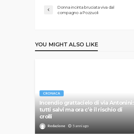
Donna incinta bruciata viva dal
compagno a Pozzuoli
YOU MIGHT ALSO LIKE
CRONACA
Incendio grattacielo di via Antonini:
tutti salvi ma ora c’è il rischio di
crolli
Redazione
5 anni ago