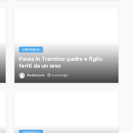
CRONACA
Paura in Trentino: padre e figlio
feriti da un orso
Redazione
6 anni ago
CRONACA