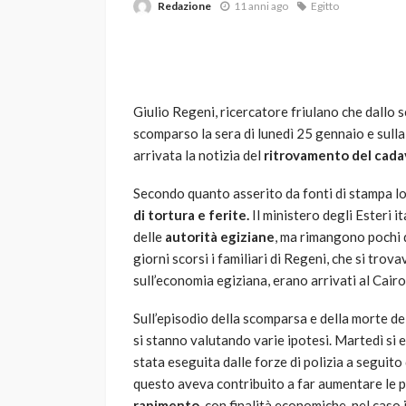
Redazione
11 anni ago
Egitto
Giulio Regeni, ricercatore friulano che dallo 
scomparso la sera di lunedì 25 gennaio e sulla
arrivata la notizia del
ritrovamento del cad
VARIE
Secondo quanto asserito da fonti di stampa lo
Robot tagliaerba: 
di tortura e ferite.
Il ministero degli Esteri i
scegliere per il tu
delle
autorità egiziane
, ma rimangono pochi d
giorni scorsi i familiari di Regeni, che si trov
god
1 anno ago
sull’economia egiziana, erano arrivati al Cairo 
Sull’episodio della scomparsa e della morte de
si stanno valutando varie ipotesi. Martedì si 
stata eseguita dalle forze di polizia a seguito
questo aveva contribuito a far aumentare le pr
rapimento
, con finalità economiche, nel caso