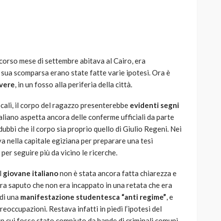
scorso mese di settembre abitava al Cairo, era
AUTO
SPORT
 sua scomparsa erano state fatte varie ipotesi. Ora è
MG alle Final 8 di Coppa
avere
, in un fosso alla periferia della città.
Davis: tennis mondiale e
passione per
cali, il corpo del ragazzo presenterebbe
evidenti segni
quale
l’automobilismo
taliano aspetta ancora delle conferme ufficiali da parte
o prato
abbracciano la stessa causa
ubbi che il corpo sia proprio quello di Giulio Regeni. Nei
ava nella capitale egiziana per preparare una tesi
785
582
god
9 mesi ago
per seguire più da vicino le ricerche.
l
giovane italiano
non è stata ancora fatta chiarezza e
era saputo che non era incappato in una retata che era
 di una
manifestazione studentesca “anti regime”
, e
eoccupazioni. Restava infatti in piedi l’ipotesi del
 in cui fosse stato compiuto da bande di criminali comuni,