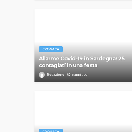
CRONACA
Allarme Covid-19 in Sardegna: 25
contagiati in una festa
Redazione
6 anni ago
CRONACA