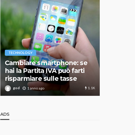
VARIE
TECHNOLOGY
Migliori r
Cambiare smartphone: se
guida agg
hai la Partita IVA può farti
scegliere
risparmiare sulle tasse
perfetto
1.1K
god
god
1 anno ago
1 an
ADS