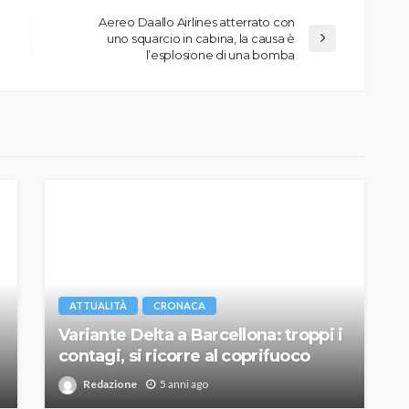
Aereo Daallo Airlines atterrato con
uno squarcio in cabina, la causa è
l’esplosione di una bomba
ATTUALITÀ
CRONACA
Variante Delta a Barcellona: troppi i
contagi, si ricorre al coprifuoco
Redazione
5 anni ago