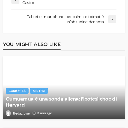
Castro
Tablet e smartphone per calmare i bimbi: è
un’abitudine dannosa
YOU MIGHT ALSO LIKE
CURIOSITÀ
MISTERI
Oumuamua è una sonda aliena: l’ipotesi choc di
Harvard
8 anni ago
Redazione