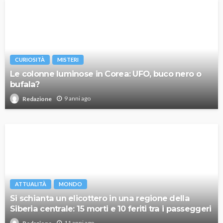
CURIOSITÀ
MISTERI
Le colonne luminose in Corea: UFO, buco nero o
bufala?
9 anni ago
Redazione
ATTUALITÀ
MONDO
Si schianta un elicottero in una regione della
Siberia centrale: 15 morti e 10 feriti tra i passeggeri
11 anni ago