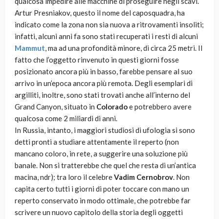
qualcosa impedire alle macchine di proseguire negli scavi.
Artur Presniakov, questo il nome del caposquadra, ha
indicato come la zona non sia nuova a ritrovamenti insoliti;
infatti, alcuni anni fa sono stati recuperati i resti di alcuni
Mammut
, ma ad una profondità minore, di circa 25 metri. Il
fatto che l’oggetto rinvenuto in questi giorni fosse
posizionato ancora più in basso, farebbe pensare al suo
arrivo in un’epoca ancora più remota. Degli esemplari di
argilliti, inoltre, sono stati trovati anche all’interno del
Grand Canyon, situato in
Colorado
e potrebbero avere
qualcosa come 2 miliardi di anni.
In Russia, intanto, i maggiori studiosi di ufologia si sono
detti pronti a studiare attentamente il reperto (non
mancano coloro, in rete, a suggerire una soluzione più
banale. Non si tratterebbe che quel che resta di un’antica
macina, ndr); tra loro il celebre
Vadim Cernobrov
. Non
capita certo tutti i giorni di poter toccare con mano un
reperto conservato in modo ottimale, che potrebbe far
scrivere un nuovo capitolo della storia degli oggetti