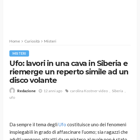
Home
Curiosità
Misteri
MISTERI
Ufo: lavori in una cava in Siberia e
riemerge un reperto simile ad un
disco volante
12 anni ago
carolina Kostner video
Siberia
Redazione
ufo
Da sempre il tema degli
Ufo
costituisce uno dei fenomeni
inspiegabili in grado di affascinare l’uomo; sia ragazzi che
adulti vengono attratti da un mistero al quale non è stato