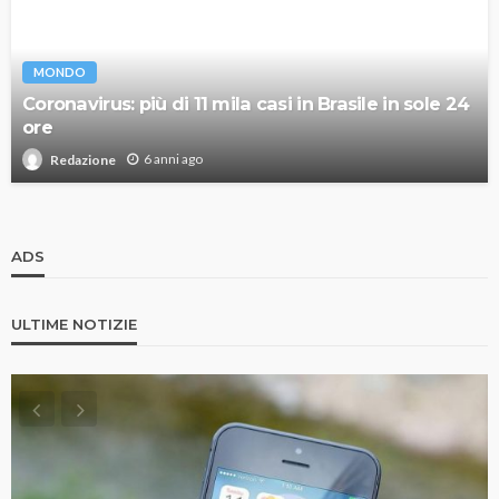
MONDO
Coronavirus: più di 11 mila casi in Brasile in sole 24
ore
6 anni ago
Redazione
ADS
ULTIME NOTIZIE