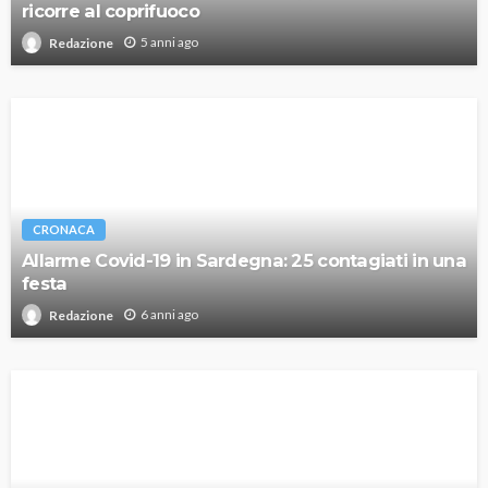
ricorre al coprifuoco
5 anni ago
Redazione
CRONACA
Allarme Covid-19 in Sardegna: 25 contagiati in una
festa
6 anni ago
Redazione