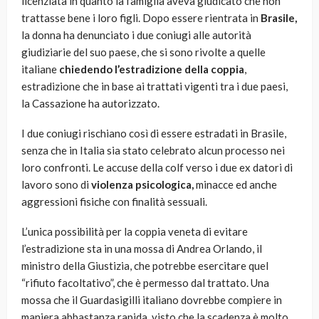
licenziata in quanto la famiglia aveva giudicato che non
trattasse bene i loro figli. Dopo essere rientrata in
Brasile,
la donna ha denunciato i due coniugi alle autorità
giudiziarie del suo paese, che si sono rivolte a quelle
italiane
chiedendo l’estradizione della coppia
,
estradizione che in base ai trattati vigenti tra i due paesi,
la Cassazione ha autorizzato.
I due coniugi rischiano così di essere estradati in Brasile,
senza che in Italia sia stato celebrato alcun processo nei
loro confronti. Le accuse della colf verso i due ex datori di
lavoro sono di
violenza psicologica,
minacce ed anche
aggressioni fisiche con finalità sessuali.
L’unica possibilità per la coppia veneta di evitare
l’estradizione sta in una mossa di Andrea Orlando, il
ministro della Giustizia, che potrebbe esercitare quel
“rifiuto facoltativo”, che è permesso dal trattato. Una
mossa che il Guardasigilli italiano dovrebbe compiere in
maniera abbastanza rapida, visto che la scadenza è molto