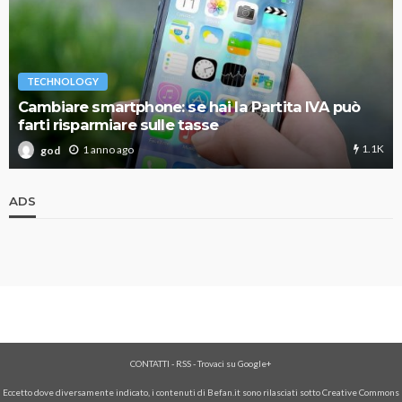
TECHNOLOGY
Cambiare smartphone: se hai la Partita IVA può
farti risparmiare sulle tasse
1.1K
1 anno ago
god
ADS
CONTATTI
-
RSS
-
Trovaci su Google+
Eccetto dove diversamente indicato, i contenuti di Befan.it sono rilasciati sotto Creative Commons