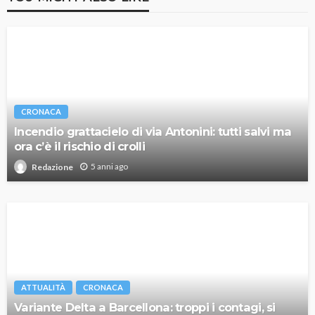
CRONACA
Incendio grattacielo di via Antonini: tutti salvi ma
ora c’è il rischio di crolli
5 anni ago
Redazione
ATTUALITÀ
CRONACA
Variante Delta a Barcellona: troppi i contagi, si