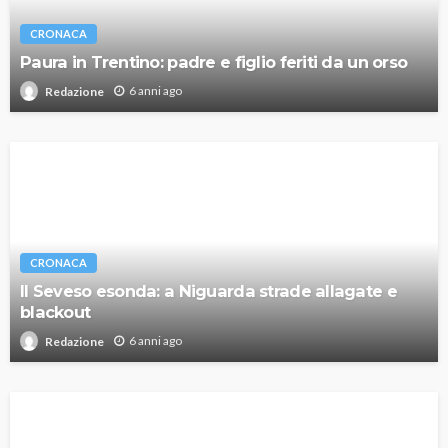
CRONACA
Paura in Trentino: padre e figlio feriti da un orso
6 anni ago
Redazione
CRONACA
Il Seveso esonda: a Niguarda strade allagate e
blackout
6 anni ago
Redazione