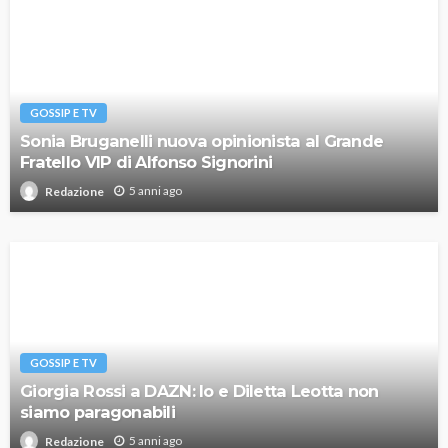
GOSSIP E TV
Sonia Bruganelli nuova opinionista al Grande
Fratello VIP di Alfonso Signorini
5 anni ago
Redazione
GOSSIP E TV
Giorgia Rossi a DAZN: Io e Diletta Leotta non
siamo paragonabili
5 anni ago
Redazione