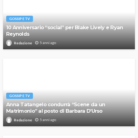
GOSSIP E TV
10 Anniversario “social” per Blake Lively e Ryan
Reynolds
5 anni ago
Redazione
GOSSIP E TV
Anna Tatangelo condurrà “Scene da un
Matrimonio” al posto di Barbara D’Urso
5 anni ago
Redazione