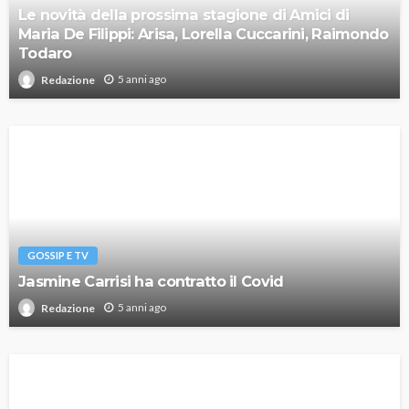
Le novità della prossima stagione di Amici di
Maria De Filippi: Arisa, Lorella Cuccarini, Raimondo
Todaro
5 anni ago
Redazione
GOSSIP E TV
Jasmine Carrisi ha contratto il Covid
5 anni ago
Redazione