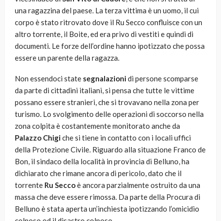
una ragazzina del paese. La terza vittima è un uomo, il cui
corpo è stato ritrovato dove il Ru Secco confluisce con un
altro torrente, il Boite, ed era privo di vestiti e quindi di
documenti. Le forze dell’ordine hanno ipotizzato che possa
essere un parente della ragazza.
Non essendoci state
segnalazioni
di persone scomparse
da parte di cittadini italiani, si pensa che tutte le vittime
possano essere stranieri, che si trovavano nella zona per
turismo. Lo svolgimento delle operazioni di soccorso nella
zona colpita è costantemente monitorato anche da
Palazzo Chigi
che si tiene in contatto con i locali uffici
della Protezione Civile. Riguardo alla situazione Franco de
Bon, il sindaco della località in provincia di Belluno, ha
dichiarato che rimane ancora di pericolo, dato che il
torrente
Ru Secco
è ancora parzialmente ostruito da una
massa che deve essere rimossa. Da parte della Procura di
Belluno è stata aperta un’inchiesta ipotizzando l’omicidio
colposo od il disastro colposo.