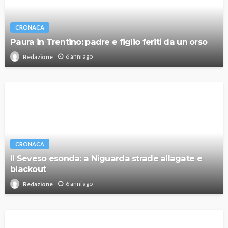
CRONACA
Paura in Trentino: padre e figlio feriti da un orso
6 anni ago
Redazione
CRONACA
Il Seveso esonda: a Niguarda strade allagate e
blackout
6 anni ago
Redazione