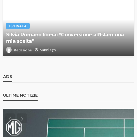
CRONACA
Silvia Romano libera: “Conversione all’Islam una
mia scelta”
6 anni ago
Redazione
ADS
ULTIME NOTIZIE