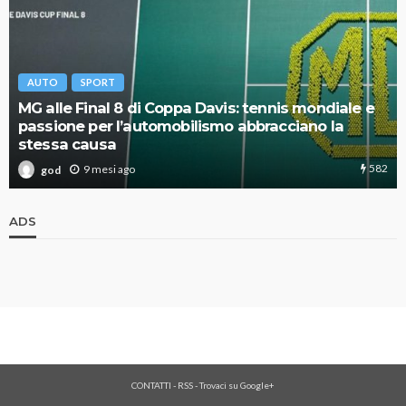
AUTO
SPORT
MG alle Final 8 di Coppa Davis: tennis mondiale e
passione per l’automobilismo abbracciano la
stessa causa
582
9 mesi ago
god
ADS
CONTATTI
-
RSS
-
Trovaci su Google+