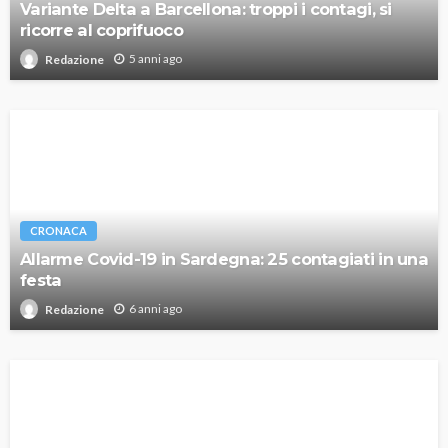
Variante Delta a Barcellona: troppi i contagi, si
ricorre al coprifuoco
5 anni ago
Redazione
CRONACA
Allarme Covid-19 in Sardegna: 25 contagiati in una
festa
6 anni ago
Redazione