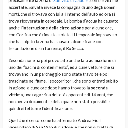
precisamente la zona di
San Vito di Cadore
, con tre vittime
accertate. Salvata invece la compagna di uno degli uomini
morti, che si trovava con lui all’interno dell’auto ed ora si
trova ricoverata in ospedale. La bomba d’acqua ha causato
anche
l’interruzione della circolazione
per alcune ore,
con Cortina che è rimasta isolata. Il temporale improvviso
che ha colpito la zona ha causato alcune frane con
l’esondazione di un torrente, il Ru Secco.
L’esondazione ha poi provocato anche la
tracimazione
di
uno dei “bacini di contenimento”, ed alcune vetture che si
trovavano in un parcheggio sono state travolte e poi
trascinate nel fiume. I soccorritori, che sono entrati subito
in azione, alcune ore dopo hanno trovato la
seconda
vittima
, una ragazzina dell’età apparente di 14 anni, che
non aveva documenti e della quale non stato possibile
quindi effettuare l’identificazione.
Quel che è certo, come ha affermato Andrea Fiori,
vicesindaco di
San Vito di Cadore
, è che non si tratta di