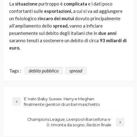
La
situazione
purtroppo è
complicata
e i dati poco
confortanti sulle
esportazioni,
a cui si va ad aggiungere
un fisiologico
rincaro dei mutui
dovuto principalmente
all’ampliamento dello
spread,
vanno a inficiare
pesantemente sul debito degli italiani che in
due anni
saranno tenuti a sostenere un debito di circa
93 miliardi di
euro.
Tags :
debito pubblico
spread
E’ nato Baby Sussex: Harry e Meghan
finalmente genitori di un bel maschietto
Champions League, Liverpool-Barcellona 4-
0: rimonta da sogno, Reds in finale