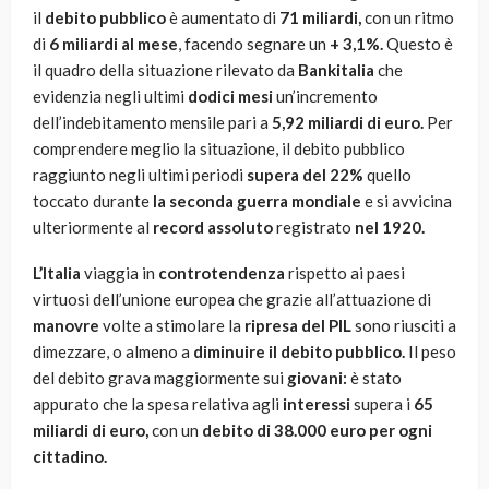
il
debito pubblico
è aumentato di
71 miliardi,
con un ritmo
di
6 miliardi al mese
, facendo segnare un
+ 3,1%.
Questo è
il quadro della situazione rilevato da
Bankitalia
che
evidenzia negli ultimi
dodici mesi
un’incremento
dell’indebitamento mensile pari a
5,92 miliardi di euro.
Per
comprendere meglio la situazione, il debito pubblico
raggiunto negli ultimi periodi
supera del 22%
quello
toccato durante
la seconda guerra mondiale
e si avvicina
ulteriormente al
record assoluto
registrato
nel 1920.
L’Italia
viaggia in
controtendenza
rispetto ai paesi
virtuosi dell’unione europea che grazie all’attuazione di
manovre
volte a stimolare la
ripresa del PIL
sono riusciti a
dimezzare, o almeno a
diminuire il debito pubblico.
Il peso
del debito grava maggiormente sui
giovani:
è stato
appurato che la spesa relativa agli
interessi
supera i
65
miliardi di euro,
con un
debito di 38.000 euro per ogni
cittadino.