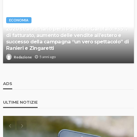
ECONOMIA
2020 straordinario per il Pastificio Garofalo: +35%
di fatturato, aumento delle vendite all’estero e
successo della campagna “un vero spettacolo” di
Ranieri e Zingaretti
5 anni ago
Redazione
ADS
ULTIME NOTIZIE