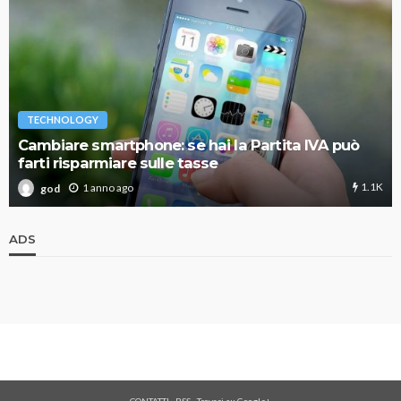
TECHNOLOGY
Cambiare smartphone: se hai la Partita IVA può
farti risparmiare sulle tasse
1.1K
1 anno ago
god
ADS
CONTATTI
-
RSS
-
Trovaci su Google+