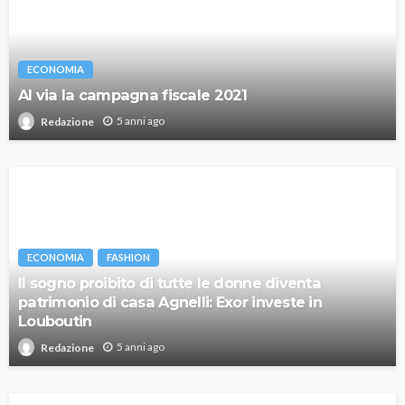
ECONOMIA
Al via la campagna fiscale 2021
5 anni ago
Redazione
ECONOMIA
FASHION
Il sogno proibito di tutte le donne diventa
patrimonio di casa Agnelli: Exor investe in
Louboutin
5 anni ago
Redazione