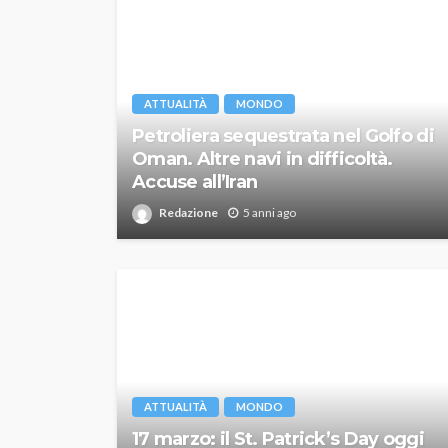
ATTUALITÀ
MONDO
Petroliera sequestrata nel Golfo di
Oman. Altre navi in difficoltà.
Accuse all’Iran
Redazione
5 anni ago
ATTUALITÀ
MONDO
17 marzo: il St. Patrick’s Day oggi