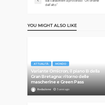
dai carabinieri a processo: “Un ordine
dall’alto”
YOU MIGHT ALSO LIKE
ATTUALITÀ
MONDO
Variante Omicron, il piano B della
Gran Bretagna: ritorno delle
mascherine e Green Pass
Redazione
5 anni ago