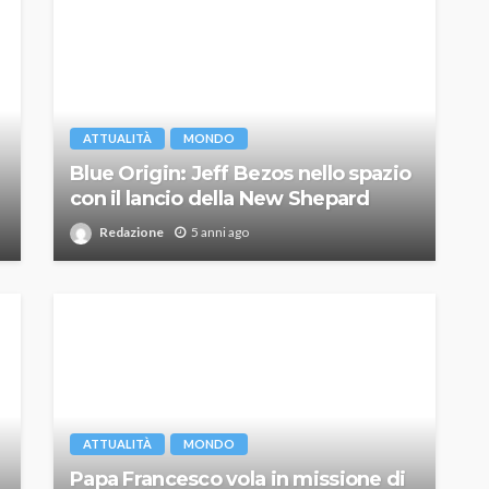
ATTUALITÀ
MONDO
Blue Origin: Jeff Bezos nello spazio
con il lancio della New Shepard
Redazione
5 anni ago
ATTUALITÀ
MONDO
Papa Francesco vola in missione di