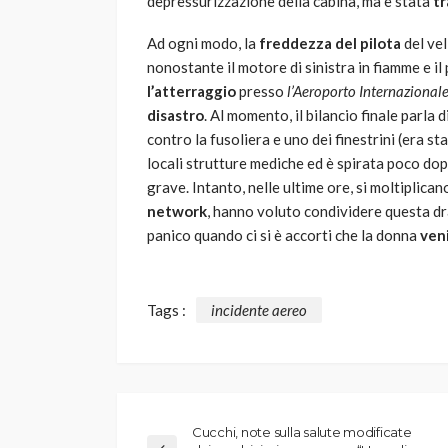
depressurizzazione della cabina, ma è stata
t
Ad ogni modo, la
freddezza del pilota
del vel
nonostante il motore di sinistra in fiamme e il
l’atterraggio
presso
l’Aeroporto Internazional
disastro
. Al momento, il bilancio finale parla d
contro la fusoliera e uno dei finestrini (era s
locali strutture mediche ed è spirata poco dop
grave. Intanto, nelle ultime ore, si moltiplican
network
, hanno voluto condividere questa dr
panico quando ci si è accorti che la donna
veni
Tags :
incidente aereo
Cucchi, note sulla salute modificate