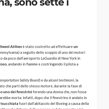
a, sono sette i
AUTO
SPORT
MG alle Final 8 di Coppa
Davis: tennis mondiale e
hwest Airlines
è stato costretto ad effettuare
un
passione per
nnsylvania) a seguito dello scoppio di uno dei motori
quale
l’automobilismo
tito da poco dall’aeroporto
LaGuardia
di New York in
o prato
abbracciano la stessa causa
loso
, andando in fiamme e costringendo il pilota a
786
583
god
9 mesi ago
ansportation Safety Board
) e da alcuni testimoni, la
to che parti dello stesso motore, durante la fase di
o uno dei finestrini
ferendo una donna che, non fosse
arebbe morta: infatti, dopo che il finestrino è andato in
 risucchiata
fuori dall’abitacolo del Boeing a causa della