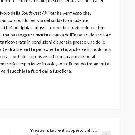
rattenuta
di forza dalle persone sedute accanto a lei.
ivolo della
Southwest Airlines
ha permesso che,
 panico a bordo per via del suddetto incidente,
e
di Philadelphia andasse a buon fine, evitando così un
i
una passeggera morta
a causa dell’impatto del motore
tata ricoverata in condizioni disperate presso una delle
o) e di altre
sette persone ferite
, anche se in modo non
o i racconti dei sopravvissuti che, tramite i
social
ammatica esperienza in volo, sottolineando i momenti di
va risucchiata fuori
dalla fusoliera.
Yves Saint Laurent: scoperto traffico