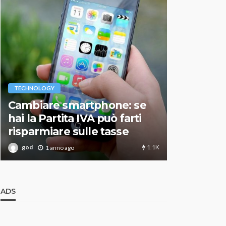
VARIE
TECHNOLOGY
Migliori r
Cambiare smartphone: se
guida agg
hai la Partita IVA può farti
scegliere
risparmiare sulle tasse
perfetto
1.1K
god
god
1 anno ago
1 an
ADS