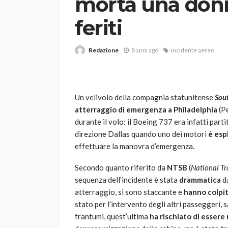
morta una donn
feriti
Redazione
8 anni ago
incidente aereo
Un velivolo della compagnia statunitense
Sout
VARIE
atterraggio di emergenza a Philadelphia
(Pe
Robot tagliaerba: 
durante il volo: il Boeing 737 era infatti par
scegliere per il tu
direzione Dallas quando uno dei motori
è esp
effettuare la manovra d’emergenza.
god
1 anno ago
Secondo quanto riferito da
NTSB
(
National Tr
sequenza dell’incidente è stata
drammatica
da
atterraggio, si sono staccante e
hanno colpit
stato per l’intervento degli altri passeggeri, s
frantumi, quest’ultima
ha rischiato di essere