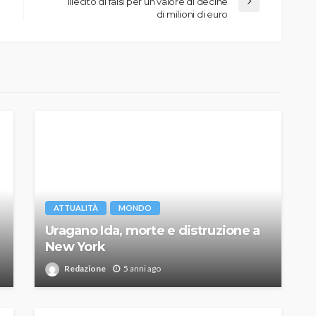
illecito di falsi per un valore di decine
di milioni di euro
ATTUALITÀ
MONDO
Uragano Ida, morte e distruzione a
New York
Redazione
5 anni ago