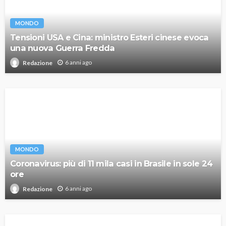
MONDO
Tensioni USA e Cina: ministro Esteri cinese evoca
una nuova Guerra Fredda
6 anni ago
Redazione
MONDO
Coronavirus: più di 11 mila casi in Brasile in sole 24
ore
6 anni ago
Redazione