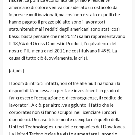
fiscale
. La politica economica del primo Presidente
americano di colore veniva considerato un ostacolo da
imprese e multinazionali, ma così non è stato e quelli che
hanno pagato il prezzo più alto sono i lavoratori
statunitensi; mai i redditi degli americani sono stati così
bassi: basta pensare che nel 2012 i salari rappresentavano
il 43,5% del Gross Domestic Product, l’equivalente del
nostro PIL, mentre nel 2011 ne costituivano il 49%. La
causa di tutto ciò è, ovviamente, la crisi.
[ai_ads]
Il boom di introiti, infatti, non offre alle multinazionali la
disponibilità necessaria per fare investimenti in grado di
far crescere l’occupazione e, di conseguenze, il reddito dei
lavoratori. A ciò, per altro, va aggiunto il fatto che le
corporates non si fanno scrupoli nel licenziare i propri
dipendenti. Un caso tristemente esemplare è quello della
United Technologies
, una delle companies del Dow Jones.
La United Technologies
ha visto aumentare il proprio