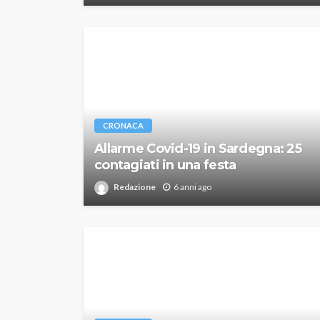
CRONACA
Allarme Covid-19 in Sardegna: 25
contagiati in una festa
Redazione
6 anni ago