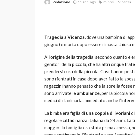
Redazione
11 anni ago
minori
Vicenza
Tragedia a Vicenza,
dove una bambina di app
giugno) è morta dopo essere rimasta chiusa nel
All’origine della tragedia, secondo quanto è e
VARIE
genitori della piccola, che ha altri cinque fra
Robot tagliaerba: 
prendersi cura della piccola. Così, hanno poste
scegliere per il tu
sono rientrati in casa dopo aver fatto la spes
ragazzini hanno pensato che la sorella fosse n
god
1 anno ago
sono arrivate le
ambulanze
, per la piccola no
medici di rianimarla. Immediato anche l’interv
La bimba era figlia di
una coppia di ivoriani
di
regolare cittadinanza italiana da 24 anni. La
maggio: la famiglia era stata prima a messa, p
spesa settimanale. Rientrati a casa, i genitori 