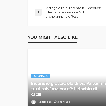
Motogp d’Italia: Lorenzo fa il Marquez
(che cade) e stravince. Sul podio
anche Iannone e Rossi
YOU MIGHT ALSO LIKE
CRONACA
Incendio grattacielo di via Antonini:
tutti salvi ma ora c’è il rischio di
crolli
Redazione
5 anni ago