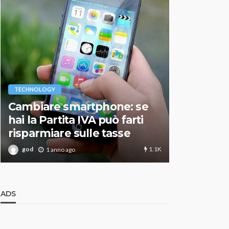
VARIE
TECHNOLOGY
Migliori r
Cambiare smartphone: se
guida agg
hai la Partita IVA può farti
scegliere
risparmiare sulle tasse
perfetto
1.1K
god
god
1 anno ago
1 an
ADS