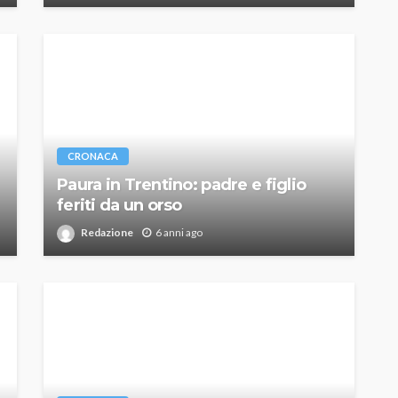
CRONACA
Paura in Trentino: padre e figlio
feriti da un orso
Redazione
6 anni ago