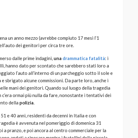
ena un anno mezzo (avrebbe compiuto 17 mesi l’1
AUTO
SPORT
l’auto dei genitori per circa tre ore.
MG alle Final 8 di Coppa
Davis: tennis mondiale e
merso dalle prime indagini,
una
drammatica fatalità
: i
passione per
telli, hanno dato per scontato che sarebbero stati loro a
quale
l’automobilismo
ggiato l’auto all’interno di un parcheggio sotto il sole e
o prato
abbracciano la stessa causa
a e sbrigato alcune commissioni. Da parte loro, anche i
elle mani dei genitori. Quando sul luogo della tragedia
784
581
god
9 mesi ago
n c’era ormai più nulla da fare, nonostante i tentativi dei
ento della
polizia
.
 51 e 40 anni, residenti da decenni in Italia e con
 tragedia è avvenuta nel pomeriggio di domenica 31
oi a pranzo, e poi ancora al centro commerciale per la
sono andati a riposare mentre i fratellini della piccola