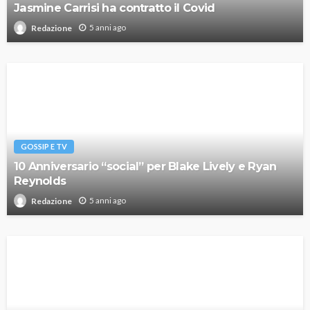
Jasmine Carrisi ha contratto il Covid
5 anni ago
Redazione
GOSSIP E TV
10 Anniversario “social” per Blake Lively e Ryan
Reynolds
5 anni ago
Redazione