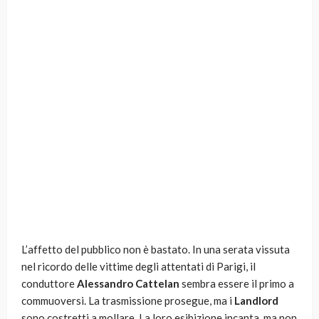
L’affetto del pubblico non è bastato. In una serata vissuta
nel ricordo delle vittime degli attentati di Parigi, il
conduttore
Alessandro Cattelan
sembra essere il primo a
commuoversi. La trasmissione prosegue, ma i
Landlord
sono costretti a mollare. La loro esibizione incanta, ma non