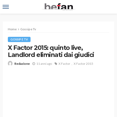
Home
Gossip e Tv
GOSSIP E TV
X Factor 2015: quinto live,
Landlord eliminati dai giudici
11 anni ago
X Factor
X Factor 2015
Redazione