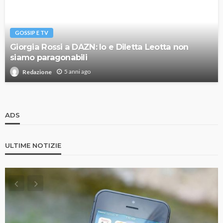
GOSSIP E TV
Giorgia Rossi a DAZN: Io e Diletta Leotta non
siamo paragonabili
5 anni ago
Redazione
ADS
ULTIME NOTIZIE