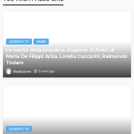
GOSSIP E TV
VARIE
Le novità della prossima stagione di Amici di
Maria De Filippi: Arisa, Lorella Cuccarini, Raimondo
Todaro
5 anni ago
Redazione
GOSSIP E TV