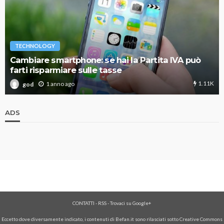
TECHNOLOGY
Cambiare smartphone: se hai la Partita IVA può
farti risparmiare sulle tasse
1.11K
1 anno ago
god
ADS
CONTATTI
-
RSS
-
Trovaci su Google+
Eccetto dove diversamente indicato, i contenuti di Befan.it sono rilasciati sotto Creative Commons