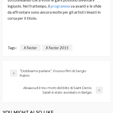
sottolineando che a volte le gare possono diventare
ingiuste. Nel frattempo, il
programma
va avanti e le sfide
da affrontare sono ancora molte per gli artisti rimasti in
corsa per il titolo.
Tags :
X Factor
X Factor 2015
“Dobbiamo parlare”, il nuovo film di Sergio
Rubini
Abaaoud è tra i morti del blitz di Saint Denis;
Salah è stato avvistato in Belgio
YOU MIGHT ALSO LIKE