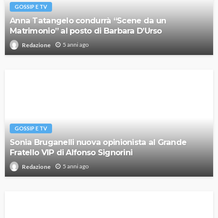
GOSSIP E TV
Anna Tatangelo condurrà “Scene da un
Matrimonio” al posto di Barbara D’Urso
5 anni ago
Redazione
GOSSIP E TV
Sonia Bruganelli nuova opinionista al Grande
Fratello VIP di Alfonso Signorini
5 anni ago
Redazione